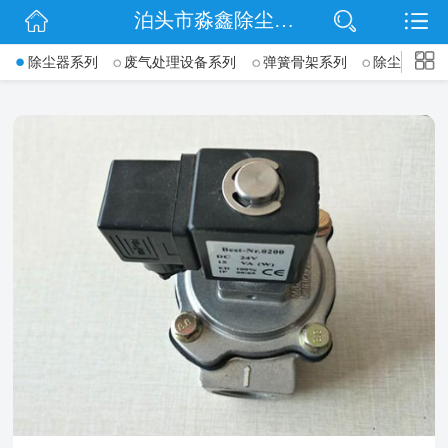
泊头市淼鑫除尘配件销售处
网站首页
->
除尘器系列
废气处理设备系列
弹簧骨架系列
除尘骨架(袋
公司简介
公司动态
产品展示
联系我们