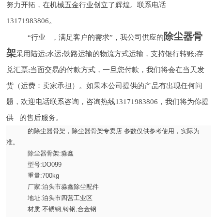
努力开拓，在机械五金行业创立了辉煌。联系电话
13171983806。
除尘器骨
“行业 ，满足客户的需求”，我公司供应的
架
采用陆运;水运;铁路运输的物流方式运输，支持银行转账;存
兑汇票;当面交易的付款方式，一旦您付款，我们将会在当天发
货（运费：卖家承担）。如果本公司提供的产品有出现任何问
题，欢迎电话联系咨询，咨询热线13171983806，我们将为你提
供 的售后服务。
的除尘器骨架，除尘器骨架专卖店 参数仅供参考使用，实际为
准。
除尘器骨架:淼鑫
型号:DO099
重量:700kg
厂家:泊头市淼鑫除尘配件
地址:泊头市四营工业区
材质:不锈钢;铸钢;合金钢