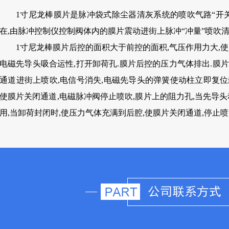
1寸尼龙棒膜片是脉冲袋式除尘器清灰系统的喷吹气路“开
在,由脉冲控制仪控制阀体内的膜片震动进街上脉冲“冲量”喷吹
1寸尼龙棒膜片后控的面积大于前控的面积,气压作用力大,使
电磁先导头吸合运性,打开卸荷孔.膜片后控的压力气体排出.膜
通道进街上喷吹,电信号消失,电磁先导头的弹簧使动柱立即复
使膜片关闭通道,电磁脉冲阀停止喷吹,膜片上的阻力孔,当先导头
用,当卸荷封闭时,使压力气体充满到后腔,使膜片关闭通道,停止喷