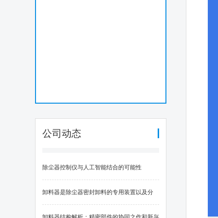
公司动态
除尘器控制仪与人工智能结合的可能性
卸料器是除尘器密封卸料的专用装置以及分
类、性能评估与行业应用案例
卸料器结构解析：精密部件的协同之作和新兴