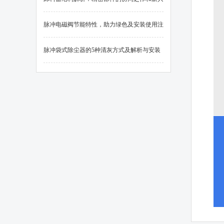
技术在上的应用
脉冲电磁阀节能特性，助力绿色及安装使用注
意事项
脉冲袋式除尘器的5种清灰方式及解析与安装
方式