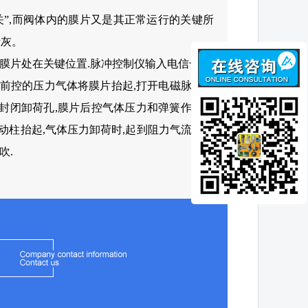
关”,而阀体内的膜片又是其正常运行的关键所
清灰。
膜片处在关键位置.脉冲控制仪输入电信号,使
片前控的压力气体将膜片抬起,打开电磁脉冲阀
位封闭卸荷孔,膜片后控气体压力和弹簧作用力
动柱抬起,气体压力卸荷时,起到阻力气流的作
吹.