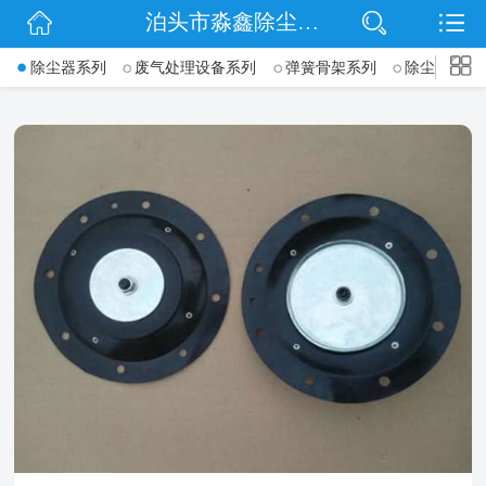
泊头市淼鑫除尘配件销售处
网站首页
->
除尘器系列
废气处理设备系列
弹簧骨架系列
除尘骨架(袋
公司简介
公司动态
产品展示
联系我们