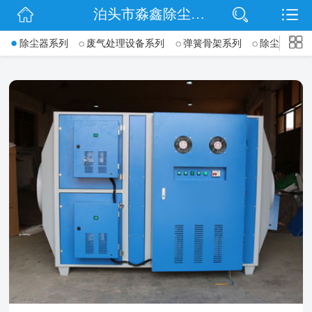
泊头市淼鑫除尘配件销售处
网站首页
->
除尘器系列
废气处理设备系列
弹簧骨架系列
除尘骨架(袋
公司简介
公司动态
产品展示
联系我们