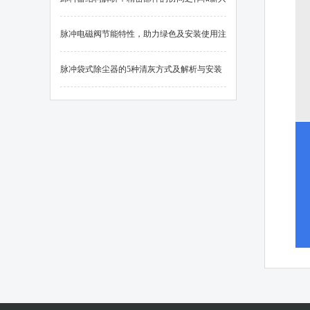
技术在上的应用
脉冲电磁阀节能特性，助力绿色及安装使用注
意事项
脉冲袋式除尘器的5种清灰方式及解析与安装
方式