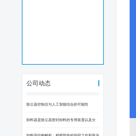
公司动态
除尘器控制仪与人工智能结合的可能性
卸料器是除尘器密封卸料的专用装置以及分
类、性能评估与行业应用案例
卸料器结构解析：精密部件的协同之作和新兴