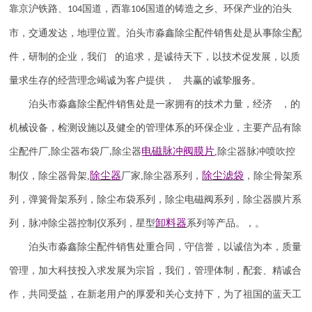
靠京沪铁路、
国道，西靠
国道的铸造之乡、环保产业的泊头
104
106
市，交通发达，地理位置。泊头市淼鑫除尘配件销售处是从事除尘配
件，研制的企业，我们 的追求，是诚待天下，以技术促发展，以质
量求生存的经营理念竭诚为客户提供， 共赢的诚挚服务。
泊头市淼鑫除尘配件销售处是一家拥有的技术力量，经济 ，的
机械设备，检测设施以及健全的管理体系的环保企业，主要产品有除
电磁脉冲阀
膜片
尘配件厂
,
除尘器布袋厂
除尘器
,
除尘器
脉冲喷吹
控
,
除尘器
除尘滤袋
制仪
，
除尘器骨架
,
厂家
,
除尘器系列，
，除尘骨架系
列，弹簧骨架系列，除尘布袋系列，除尘电磁阀系列，除尘器膜片系
卸料器
列，脉冲除尘器控制仪系列，星型
系列等产品。，。
泊头市淼鑫除尘配件销售处重合同，守信誉，以诚信为本，质量
管理，加大科技投入求发展为宗旨，我们，管理体制，配套、精诚合
作，共同受益，在新老用户的厚爱和关心支持下，为了祖国的蓝天工