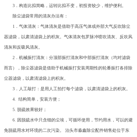
3
．构造比拟简略，运转比拟不变，初投资较少，维护便利。
除尘滤袋常用的清灰办法有：
1
．气体清灰：气体清灰是借助于高压气体或外部大气反吹除尘
器滤袋，以肃清滤袋上的积灰。气体清灰包罗脉冲喷吹清灰、反吹风
清灰和反吸风清灰。
2
．机械振打清灰：分顶部振打清灰和中部振打清灰（均对滤袋
而言），除尘器滤袋是借助于机械振打安装周期性的轮番振打各排除
尘器滤袋，以肃清滤袋上的积灰。
3
．人工敲打：是用人工拍打每个滤袋，以肃清滤袋上的积灰。
4.
结构简单，安装方便；
5.
脱硫效果较好；
6.
因脱硫水中只含细的尘埃，可循环使用，节约用水，可以的避
免脱硫用水对环境的二次污染。 泊头市淼鑫除尘配件销售处位于东