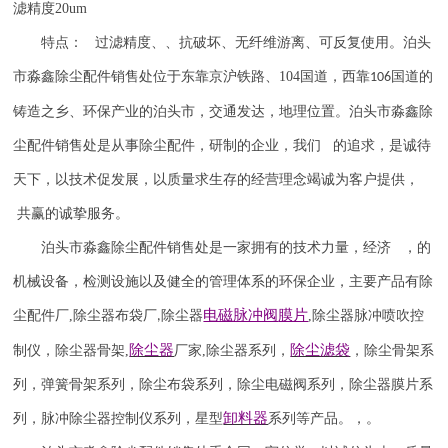
滤精度
20um
特点： 过滤精度、、抗破坏、无纤维游离、可反复使用。泊头
市淼鑫除尘配件销售处位于东靠京沪铁路、
104
国道，西靠
国道的
106
铸造之乡、环保产业的泊头市，交通发达，地理位置。泊头市淼鑫除
尘配件销售处是从事除尘配件，研制的企业，我们 的追求，是诚待
天下，以技术促发展，以质量求生存的经营理念竭诚为客户提供，
共赢的诚挚服务。
泊头市淼鑫除尘配件销售处是一家拥有的技术力量，经济 ，的
机械设备，检测设施以及健全的管理体系的环保企业，主要产品有除
电磁脉冲阀
膜片
尘配件厂
,
除尘器布袋厂
除尘器
,
除尘器
脉冲喷吹
控
,
除尘器
除尘滤袋
制仪
，
除尘器骨架
,
厂家
,
除尘器系列，
，除尘骨架系
列，弹簧骨架系列，除尘布袋系列，除尘电磁阀系列，除尘器膜片系
卸料器
列，脉冲除尘器控制仪系列，星型
系列等产品。，。