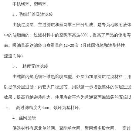
不锈钢环、塑料环。
2
．毛细纤维吸油滤袋
由预过滤层、主过滤层和丝网罩三部分组成。是专为地吸附液体
中的油脂而的。过滤材料中的空隙率高达
80%
，提高了产品的使用寿
命。吸油量高达滤袋自身重量的
倍（具体因流体和油脂特性、
12~20
流速而异）
3
． 精度无缝滤袋
由纯聚丙烯毛细纤维热熔喷成型。外层为加厚深层过滤材料，用
以提供分层过滤；内套大口径滤芯，用以进一步增强整体的深层过滤
效果，提高容纳杂质能力。使用寿命平均为普通聚丙烯滤袋的五倍以
上。 高过滤精度为
3um
。领环为塑料环。
4
．丝网滤袋
供选材料有尼龙单丝网、聚酯单丝网、聚丙烯多股丝网。 高过