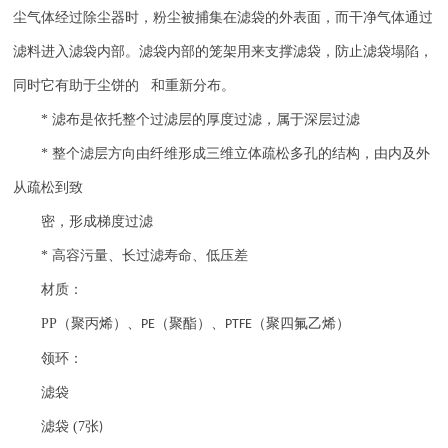
尘气体经过除尘器时，粉尘被捕集在滤袋的外表面，而干净气体通过
滤料进入滤袋内部。滤袋内部的笼架用来支撑滤袋，防止滤袋塌陷，
同时它有助于尘饼的 和重新分布。
*
滤布是依托整个过滤层的厚度过滤，属于深层过滤
*
整个滤层方向由纤维形成三维立体疏松多孔的结构，由内及外
从疏松到致
密，形成梯度过滤
*
高容污量、长过滤寿命、低压差
材质：
PP
（聚丙烯）、
（聚酯）、
（聚四氟乙烯）
PE
PTFE
领环：
滤袋
滤袋
(7
张
)