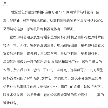
用。
耐温型它所输送物料的温度可达
280
°
两端轴承与叶轮有 隔
C
离，能防止 粉料与轴承接触。型卸料器输送物料的温度可达
°
500
C,
采用链轮连接。减速机和卸料器壳体有 的距离。
星型卸料器组成及别称通常星型卸料的结构是由带有数片叶片的
转子叶轮、壳体、密封件及减速器、电动机等组成，星型卸料装置又
称旋转给料器，锁气阀，星型卸灰阀，星型下料器，星型卸料器。
星型卸料器做为一种的卸料装备
,
在清洁和清洗工作中起到了很大的
作用，所以我们有 总结一下它的一些特点，这样就可以 的对星型
卸料器做到的了解和维护
发挥它 大的能力。
泊头市淼鑫除尘配件
,
销售处是从事除尘配件，研制的企业，我们 的追求，是诚待天下，
以技术促发展，以质量求生存的经营理念竭诚为客户提供， 共赢的
诚挚服务。