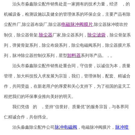
泊头市淼鑫除尘配件销售处是一家拥有的技术力量，经济 ，的
机械设备，检测设施以及健全的管理体系的环保企业，主要产品有除
电磁脉冲阀
膜片
尘配件厂
,
除尘器布袋厂
除尘器
,
除尘器
脉冲喷吹
控
,
除尘器
除尘滤袋
制仪
，
除尘器骨架
,
厂家
,
除尘器系列，
，除尘骨架系
列，弹簧骨架系列，除尘布袋系列，除尘电磁阀系列，除尘器膜片系
卸料器
列，脉冲除尘器控制仪系列，星型
系列等产品。，。
泊头市淼鑫除尘配件销售处重合同，守信誉，以诚信为本，质量
管理，加大科技投入求发展为宗旨，我们，管理体制，配套、精诚合
作，共同受益，在新老用户的厚爱和关心支持下，为了祖国的蓝天工
程把我们的环保事业推向美好的明天。
我们凭借 的 ，坚持
“信誉
好
、质量
优
”的服务宗旨，与各界同
仁精诚合作，共创伟业。
脉冲电磁阀
脉冲喷
泊头淼鑫除尘配件公司
，电磁脉冲阀膜片，