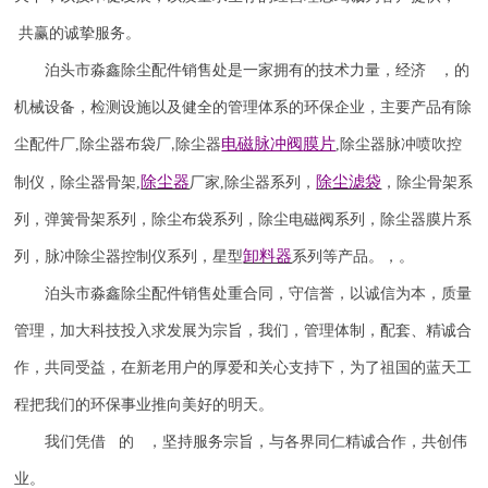
共赢的诚挚服务。
泊头市淼鑫除尘配件销售处是一家拥有的技术力量，经济 ，的
机械设备，检测设施以及健全的管理体系的环保企业，主要产品有除
电磁脉冲阀
膜片
尘配件厂
,
除尘器布袋厂
除尘器
,
除尘器
脉冲喷吹
控
,
除尘器
除尘滤袋
制仪
，
除尘器骨架
,
厂家
,
除尘器系列，
，除尘骨架系
列，弹簧骨架系列，除尘布袋系列，除尘电磁阀系列，除尘器膜片系
卸料器
列，脉冲除尘器控制仪系列，星型
系列等产品。，。
泊头市淼鑫除尘配件销售处重合同，守信誉，以诚信为本，质量
管理，加大科技投入求发展为宗旨，我们，管理体制，配套、精诚合
作，共同受益，在新老用户的厚爱和关心支持下，为了祖国的蓝天工
程把我们的环保事业推向美好的明天。
我们凭借 的 ，坚持服务宗旨，与各界同仁精诚合作，共创伟
业。