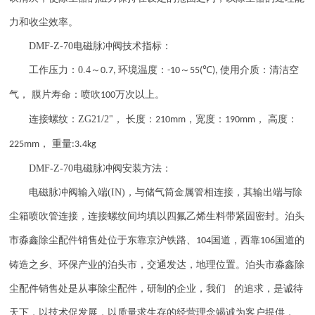
力和收尘效率。
DMF-Z-70
电磁脉冲阀技术指标：
工作压力：
0.4
～
环境温度：
～
℃
使用介质：清洁空
0.7,
-10
55(
),
气， 膜片寿命：喷吹
万次以上。
100
连接螺纹：
ZG21/2"
， 长度：
，宽度：
， 高度：
210mm
190mm
， 重量
225mm
:3.4kg
DMF-Z-70
电磁脉冲阀安装方法：
电磁脉冲阀输入端
(IN)
，与储气筒金属管相连接，其输出端与除
尘箱喷吹管连接，连接螺纹间均填以四氟乙烯生料带紧固密封。泊头
市淼鑫除尘配件销售处位于东靠京沪铁路、
国道，西靠
国道的
104
106
铸造之乡、环保产业的泊头市，交通发达，地理位置。泊头市淼鑫除
尘配件销售处是从事除尘配件，研制的企业，我们 的追求，是诚待
天下，以技术促发展，以质量求生存的经营理念竭诚为客户提供，