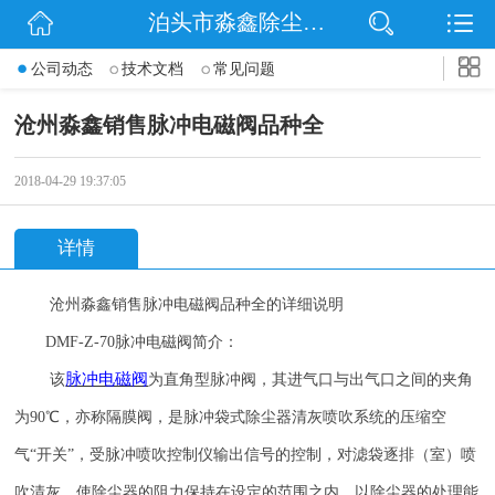
泊头市淼鑫除尘配件销售处
网站首页
公司动态
技术文档
常见问题
公司简介
沧州淼鑫销售脉冲电磁阀品种全
公司动态
2018-04-29 19:37:05
产品展示
详情
联系我们
沧州
淼鑫
销售脉冲电磁阀品种全
的详细说明
DMF-Z-70
脉冲电磁阀简介：
脉冲电磁阀
该
为直角型脉冲阀，其进气口与出气口之间的夹角
为
90
℃，亦称隔膜阀，是脉冲袋式除尘器清灰喷吹系统的压缩空
气“开关”，受脉冲喷吹控制仪输出信号的控制，对滤袋逐排（室）喷
吹清灰，使除尘器的阻力保持在设定的范围之内，以除尘器的处理能