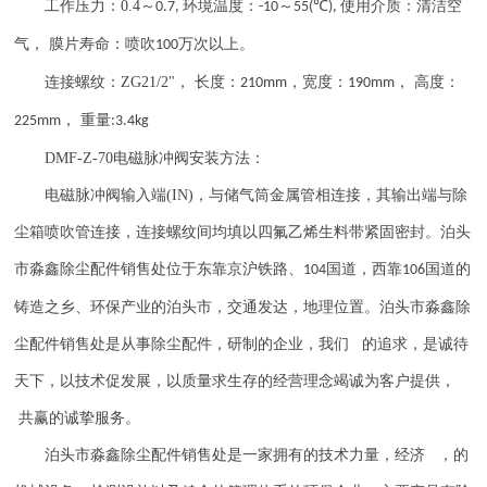
工作压力：
0.4
～
环境温度：
～
℃
使用介质：清洁空
0.7,
-10
55(
),
气， 膜片寿命：喷吹
万次以上。
100
连接螺纹：
ZG21/2"
， 长度：
，宽度：
， 高度：
210mm
190mm
， 重量
225mm
:3.4kg
DMF-Z-70
电磁脉冲阀安装方法：
电磁脉冲阀输入端
(IN)
，与储气筒金属管相连接，其输出端与除
尘箱喷吹管连接，连接螺纹间均填以四氟乙烯生料带紧固密封。泊头
市淼鑫除尘配件销售处位于东靠京沪铁路、
国道，西靠
国道的
104
106
铸造之乡、环保产业的泊头市，交通发达，地理位置。泊头市淼鑫除
尘配件销售处是从事除尘配件，研制的企业，我们 的追求，是诚待
天下，以技术促发展，以质量求生存的经营理念竭诚为客户提供，
共赢的诚挚服务。
泊头市淼鑫除尘配件销售处是一家拥有的技术力量，经济 ，的