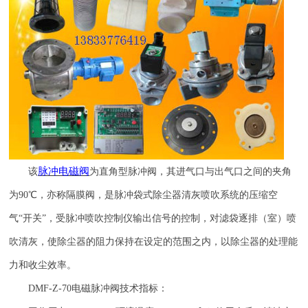
脉冲电磁阀
该
为直角型脉冲阀，其进气口与出气口之间的夹角
为
90
℃，亦称隔膜阀，是脉冲袋式除尘器清灰喷吹系统的压缩空
气“开关”，受脉冲喷吹控制仪输出信号的控制，对滤袋逐排（室）喷
吹清灰，使除尘器的阻力保持在设定的范围之内，以除尘器的处理能
力和收尘效率。
DMF-Z-70
电磁脉冲阀技术指标：