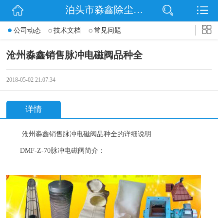
泊头市淼鑫除尘配件销售处
网站首页
公司动态
技术文档
常见问题
公司简介
沧州淼鑫销售脉冲电磁阀品种全
公司动态
2018-05-02 21:07:34
产品展示
详情
联系我们
沧州
淼鑫
销售脉冲电磁阀品种全
的详细说明
DMF-Z-70
脉冲电磁阀简介：