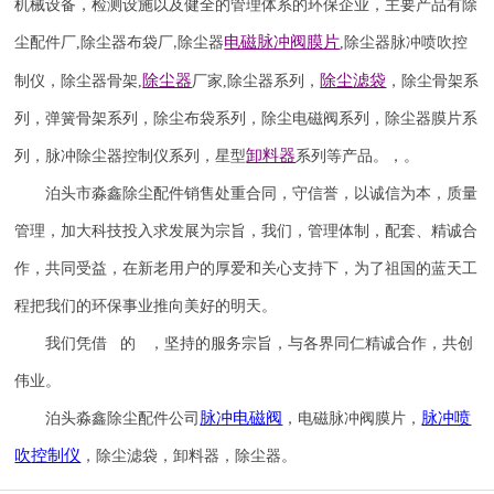
机械设备，检测设施以及健全的管理体系的环保企业，主要产品有除
电磁脉冲阀
膜片
尘配件厂
,
除尘器布袋厂
除尘器
,
除尘器
脉冲喷吹
控
,
除尘器
除尘滤袋
制仪
，
除尘器骨架
,
厂家
,
除尘器系列，
，除尘骨架系
列，弹簧骨架系列，除尘布袋系列，除尘电磁阀系列，除尘器膜片系
卸料器
列，脉冲除尘器控制仪系列，星型
系列等产品。，。
泊头市淼鑫除尘配件销售处重合同，守信誉，以诚信为本，质量
管理，加大科技投入求发展为宗旨，我们，管理体制，配套、精诚合
作，共同受益，在新老用户的厚爱和关心支持下，为了祖国的蓝天工
程把我们的环保事业推向美好的明天。
我们凭借 的 ，坚持的服务宗旨，与各界同仁精诚合作，共创
伟业。
脉冲电磁阀
脉冲喷
泊头淼鑫除尘配件公司
，电磁脉冲阀膜片，
吹
控制仪
，除尘滤袋，卸料器，除尘器。