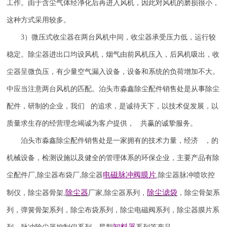
工作。由于含尘气体经净化后再进入风机，因此对风机的磨损很小，
这种方式采用较多。
3
）微压式收尘器在两台风机中间，收尘器承受压力低，运行较
稳定。除尘器进出口均设风机，烟气由前风机压入，后风机吸出，收
尘器呈微负压，有少量空气漏入设备，设备和系统的负荷增加不大。
中应当注意两台风机的匹配。泊头市淼鑫除尘配件销售处是从事除尘
配件，研制的企业，我们 的追求，是诚待天下，以技术促发展，以
质量求生存的经营理念竭诚为客户提供， 共赢的诚挚服务。
泊头市淼鑫除尘配件销售处是一家拥有的技术力量，经济 ，的
机械设备，检测设施以及健全的管理体系的环保企业，主要产品有除
电磁脉冲阀
膜片
尘配件厂
,
除尘器布袋厂
除尘器
,
除尘器
脉冲喷吹
控
,
除尘器
除尘滤袋
制仪
，
除尘器骨架
,
厂家
,
除尘器系列，
，除尘骨架系
列，弹簧骨架系列，除尘布袋系列，除尘电磁阀系列，除尘器膜片系
卸料器