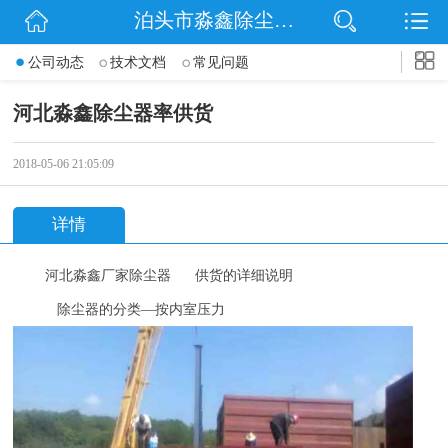
泊头市淼鑫除尘配件销售处
网站首页
公司动态
技术文档
常见问题
公司简介
河北淼鑫除尘器率供货
公司动态
2018-05-06 21:05:09
产品展示
详情
联系我们
河北
淼鑫厂家除尘器 供货
的详细说明
除尘器的分类
—按内室压力