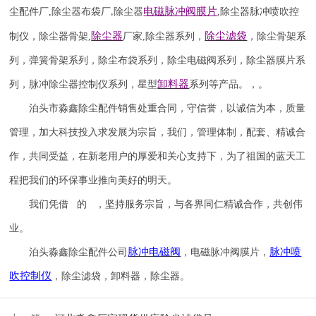
电磁脉冲阀
膜片
尘配件厂
,
除尘器布袋厂
除尘器
,
除尘器
脉冲喷吹
控
,
除尘器
除尘滤袋
制仪
，
除尘器骨架
,
厂家
,
除尘器系列，
，除尘骨架系
列，弹簧骨架系列，除尘布袋系列，除尘电磁阀系列，除尘器膜片系
卸料器
列，脉冲除尘器控制仪系列，星型
系列等产品。，。
泊头市淼鑫除尘配件销售处重合同，守信誉，以诚信为本，质量
管理，加大科技投入求发展为宗旨，我们，管理体制，配套、精诚合
作，共同受益，在新老用户的厚爱和关心支持下，为了祖国的蓝天工
程把我们的环保事业推向美好的明天。
我们凭借 的 ，坚持服务宗旨，与各界同仁精诚合作，共创伟
业。
脉冲电磁阀
脉冲喷
泊头淼鑫除尘配件公司
，电磁脉冲阀膜片，
吹
控制仪
，除尘滤袋，卸料器，除尘器。