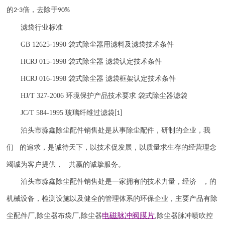
的
倍，去除于
2-3
90%
滤袋行业标准
GB 12625-1990
袋式除尘器用滤料及滤袋技术条件
HCRJ 015-1998
袋式除尘器 滤袋认定技术条件
HCRJ 016-1998
袋式除尘器 滤袋框架认定技术条件
HJ/T 327-2006
环境保护产品技术要求 袋式除尘器滤袋
JC/T 584-1995
玻璃纤维过滤袋
[1]
泊头市淼鑫除尘配件销售处是从事除尘配件，研制的企业，我
们 的追求，是诚待天下，以技术促发展，以质量求生存的经营理念
竭诚为客户提供， 共赢的诚挚服务。
泊头市淼鑫除尘配件销售处是一家拥有的技术力量，经济 ，的
机械设备，检测设施以及健全的管理体系的环保企业，主要产品有除
电磁脉冲阀
膜片
尘配件厂
,
除尘器布袋厂
除尘器
,
除尘器
脉冲喷吹
控
,