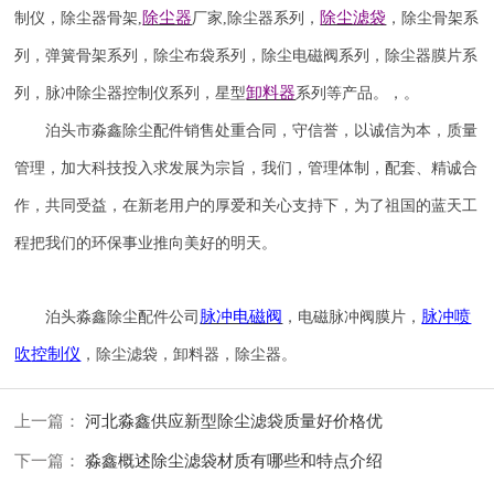
除尘器
除尘滤袋
制仪
，
除尘器骨架
,
厂家
,
除尘器系列，
，除尘骨架系
列，弹簧骨架系列，除尘布袋系列，除尘电磁阀系列，除尘器膜片系
卸料器
列，脉冲除尘器控制仪系列，星型
系列等产品。，。
泊头市淼鑫除尘配件销售处重合同，守信誉，以诚信为本，质量
管理，加大科技投入求发展为宗旨，我们，管理体制，配套、精诚合
作，共同受益，在新老用户的厚爱和关心支持下，为了祖国的蓝天工
程把我们的环保事业推向美好的明天。
脉冲电磁阀
脉冲喷
泊头淼鑫除尘配件公司
，电磁脉冲阀膜片，
吹
控制仪
，除尘滤袋，卸料器，除尘器。
上一篇：
河北淼鑫供应新型除尘滤袋质量好价格优
下一篇：
淼鑫概述除尘滤袋材质有哪些和特点介绍