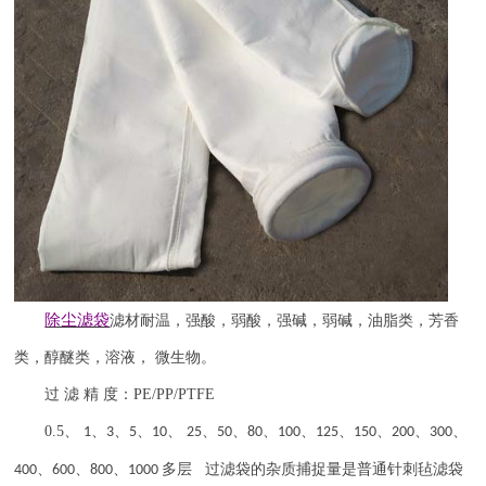
除尘滤袋
滤材耐温，强酸，弱酸，强碱，弱碱，油脂类，芳香
类，醇醚类，溶液，
微生物。
过
滤
精
度：
PE/PP/PTFE
0.5
、
、
、
、
、
、
、
、
、
、
、
、
、
1
3
5
10
25
50
80
100
125
150
200
300
、
、
、
多层 过滤袋的杂质捕捉量是普通针刺毡滤袋
400
600
800
1000