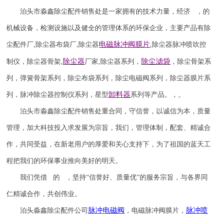
泊头市淼鑫除尘配件销售处是一家拥有的技术力量，经济 ，的
机械设备，检测设施以及健全的管理体系的环保企业，主要产品有除
电磁脉冲阀
膜片
尘配件厂
,
除尘器布袋厂
除尘器
,
除尘器
脉冲喷吹
控
,
除尘器
除尘滤袋
制仪
，
除尘器骨架
,
厂家
,
除尘器系列，
，除尘骨架系
列，弹簧骨架系列，除尘布袋系列，除尘电磁阀系列，除尘器膜片系
卸料器
列，脉冲除尘器控制仪系列，星型
系列等产品。，。
泊头市淼鑫除尘配件销售处重合同，守信誉，以诚信为本，质量
管理，加大科技投入求发展为宗旨，我们，管理体制，配套、精诚合
作，共同受益，在新老用户的厚爱和关心支持下，为了祖国的蓝天工
程把我们的环保事业推向美好的明天。
我们凭借 的 ，坚持
“信誉
好
、质量
优
”的服务宗旨，与各界同
仁精诚合作，共创伟业。
脉冲电磁阀
脉冲喷
泊头淼鑫除尘配件公司
，电磁脉冲阀膜片，