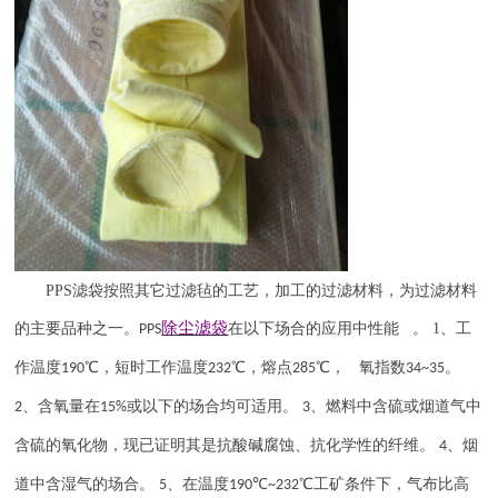
PPS
滤袋按照其它过滤毡的工艺，加工的过滤材料，为过滤材料
除尘滤袋
的主要品种之一。
在以下场合的应用中性能 。
1
、工
PPS
作温度
℃，短时工作温度
℃，熔点
℃， 氧指数
。
190
232
285
34~35
、含氧量在
或以下的场合均可适用。
、燃料中含硫或烟道气中
2
15%
3
含硫的氧化物，现已证明其是抗酸碱腐蚀、抗化学性的纤维。
、烟
4
道中含湿气的场合。
、在温度
℃
℃工矿条件下，气布比高
5
190
~232