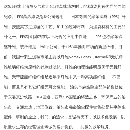
达
做线上清灰及气布比
作离线清灰时，
滤袋具有优异的性能
5:1
6:1
PPS
纪录。
高温滤袋是我公司选用 、日本等国的聚苯硫醚（
）纤
PPS
PPS
维，按照其它过滤毡的工艺、加工的过滤材料，为滤袋材料的主要品
种之一。
针刺滤料在以下场合的应用中性能 。
也称聚苯硫
PPS
PPS
醚纤维。该纤维是
公司并于
年推向市场的新型纤维。目
Phillip
1983
前，我国针刺过滤毡市场主要以纤维
，
和无机纤
Nomex Conex
Kermel
维玻璃纤维为原料的针刺过滤毡。纤维的物理性能明显优于无机纤
维。聚苯硫醚纤维纤维是近年来纤维中又一种高功能纤维
不仅
------
能，而且具有其它纤维无可比性能。 泊头市淼鑫除尘配件销售处位
于东靠京沪铁路、
国道，西靠
国道的铸造之乡、环保产业的泊
104
106
头市，交通发达，地理位置。泊头市淼鑫除尘配件销售处是从事除尘
配件，研制的企业，我们 的追求，是诚待天下，以技术促发展，以
质量求生存的经营理念竭诚为客户提供， 共赢的诚挚服务。