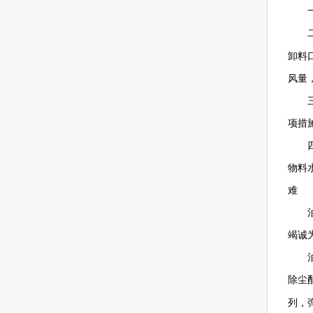
卸料
风量
项措
物料
难
竭诚
除尘
列，