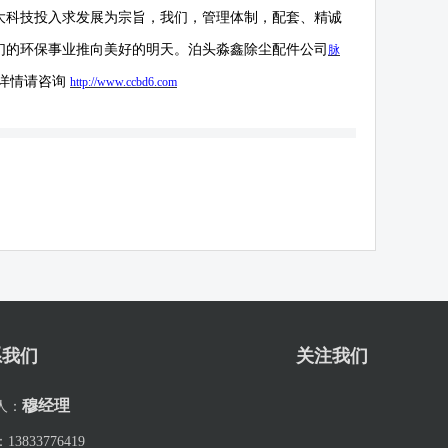
大科技投入求发展为宗旨，我们，管理体制，配套、精诚
们的环保事业推向美好的明天。
泊头淼鑫除尘配件公司
脉
详情请咨询
http://
www.ccbd6.com
系我们
关注我们
穆经理
人：
：
13833776419