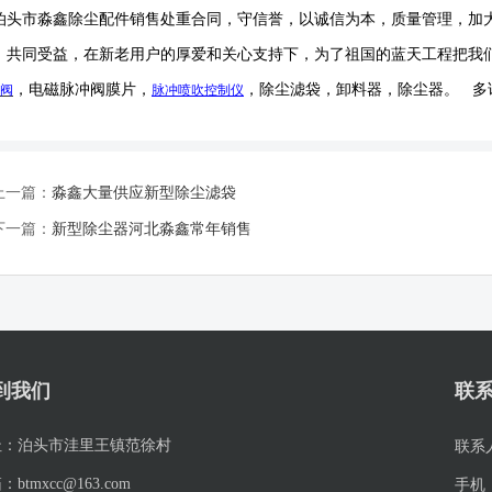
泊头市淼鑫除尘配件销售处重合同，守信誉，以诚信为本，质量管理，加
，共同受益，在新老用户的厚爱和关心支持下，为了祖国的蓝天工程把我
，电磁脉冲阀膜片，
，除尘滤袋，卸料器，除尘器。
多
阀
脉冲喷吹
控制仪
上一篇：
淼鑫大量供应新型除尘滤袋
下一篇：
新型除尘器河北淼鑫常年销售
到我们
联
址：
泊头市洼里王镇范徐村
联系
箱：
btmxcc@163.com
手机