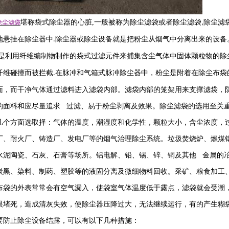
堪称袋式除尘器的心脏
,
一般被称为除尘滤袋或者除尘滤袋
除尘滤
除尘滤袋
,
地悬挂在除尘器中
除尘器或除尘设备就是把粉尘从烟气中分离出来的设备
.
是利用纤维编制物制作的袋式过滤元件来捕集含尘气体中固体颗粒物的除
纤维碰撞而被拦截
在脉冲和气箱式脉冲除尘器中，粉尘是附着在除尘布袋
.
面，而干净气体通过滤料进入滤袋内部。滤袋内部的笼架用来支撑滤袋，
的面料和应尽量追求 过滤、易于粉尘剥离及效果。除尘滤袋的选用至关
几个方面选取择：气体的温度，潮湿度和化学性，颗粒大小，含尘浓度，
厂、耐火厂、铸造厂、发电厂等的烟气治理除尘系统。垃圾焚烧炉、燃煤
水泥陶瓷、石灰、石膏等场所。铝电解、铅、锡、锌、铜及其他 金属的
炭黑、染料、制药、塑胶等的液固分离及微细物料回收。采矿、粮食加工
布袋的外表常常会有空气漏入，使袋室气体温度低于露点，滤袋就会受潮
眼堵死，造成清灰失效，使除尘器压降过大，无法继续运行，有的产生糊
要防止除尘设备结露，可以有以下几种措施：