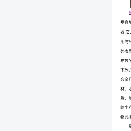
垂直
器
它
,
用与
外表
布袋
下列
合金
材、
炭、
除尘
物孔