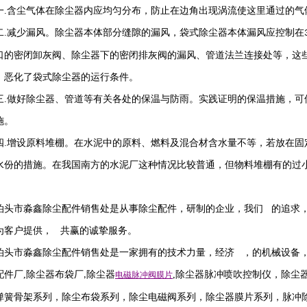
一
.
含尘气体在除尘器内应均匀分布，防止在边角出现涡流使这里通过的气
二
.
减少漏风。除尘器本体部分缝隙的漏风，袋式除尘器本体漏风应控制在
口的密闭卸灰阀、除尘器下的密闭排灰阀的漏风、管道法兰连接处等，这
，恶化了袋式除尘器的运行条件。
三
.
做好除尘器、管道等有关各处的保温与防雨。实践证明的保温措施，可
施。
四
.
增设原料堆棚。在水泥中的原料、燃料及混合材含水量不等，若放在固
水份的措施。在我国南方的水泥厂这种情况比较普通，但物料堆棚有的过
泊头市淼鑫除尘配件销售处是从事除尘配件，研制的企业，我们 的追求
为客户提供， 共赢的诚挚服务。
泊头市淼鑫除尘配件销售处是一家拥有的技术力量，经济 ，的机械设备
配件厂
,
除尘器布袋厂
除尘器
,
除尘器
脉冲喷吹
控制仪
，
除尘
,
电磁脉冲阀
膜片
弹簧骨架系列，除尘布袋系列，除尘电磁阀系列，除尘器膜片系列，脉冲