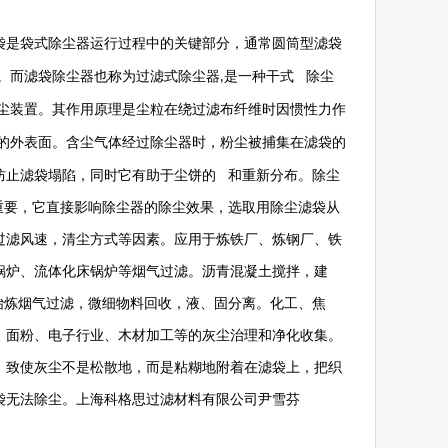
袋是袋式除尘器运行过程中的关键部分，通常圆筒型滤袋
。而滤袋除尘器也称为过滤式除尘器
是一种干式 除尘
,
尘装置。其作用原理是尘粒在绕过滤布纤维时因惯性力作
的外表面。含尘气体经过除尘器时，粉尘被捕集在滤袋的
防止滤袋塌陷，同时它有助于尘饼的 和重新分布。除尘
重要，它直接影响除尘器的除尘效果，选取用除尘滤袋从
过滤风速，清尘方式等因素。应用于炼铁厂、炼钢厂、铁
锅炉、流体化床锅炉等烟气过滤。沥青混凝土搅拌，建
冶炼烟气过滤，微细物料回收，液、固分离。化工、焦
、面粉、电子行业、木材加工等的灰尘治理和净化收集。
，致使灰尘不是松散地，而是粘糊地附着在滤袋上，把织
袋无法除尘。上海科格思过滤材料有限公司尹雪芬