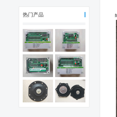
热门产品
编程脉冲控制
可编程脉冲控制
（QYM-LC-
仪（QYM-LC-
30D)
12D)
编程脉冲控制
可编程脉冲控制
仪（QHK-8D)
仪（QYM-LC-
48D)
电磁阀膜片
1.5寸阀膜片