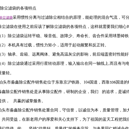
除尘滤袋的各项特点
采用惯性分离与过滤除尘相结合的原理，能处理的混合气流，可
除尘滤袋
除尘滤袋在使用之前应该了解除尘滤袋的各项特点，这样就需要我们细心
（
1
）除尘滤袋运转平稳、噪音低、故障少、寿命长、齿合件采用球墨铸铁
（
2
）本机具有过载，惯性力矩小，适用于起动频繁和反正转。
（
3
）轴承、齿箱、远离阀体、避免高温灰尘的影响，前后端盖密封性能好
（
4
）除尘滤袋通过采用行星转动原理，输入输出在同一轴线上
而且有与
,
重量轻。
泊头市淼鑫除尘配件销售处位于东靠京沪铁路、
104
国道，西靠
国道的
106
淼鑫除尘配件销售处是从事除尘配件，研制的企业，我们 的追求，是诚
提供， 共赢的诚挚服务。
泊头市淼鑫除尘配件销售处重合同，守信誉，以诚信为本，质量管理，加
，共同受益，在新老用户的厚爱和关心支持下，为了祖国的蓝天工程把我
我们凭借 的 ，坚持
“信誉
好
、质量
优
”的服务宗旨，与各界同仁精诚合