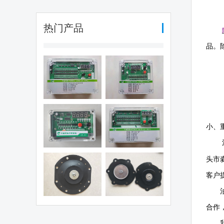
热门产品
品。
编程脉冲控制
可编程脉冲控制
（QYM-LC-
仪（QYM-LC-
30D)
12D)
编程脉冲控制
可编程脉冲控制
小、
仪（QHK-8D)
仪（QYM-LC-
48D)
头市
电磁阀膜片
1.5寸阀膜片
客户
合作