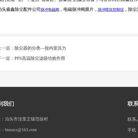
泊头淼鑫除尘配件公司
，电磁脉冲阀膜片，
，除尘
脉冲电磁阀
脉冲喷吹
控制仪
上一篇：
除尘器的分类—按内室压力
下一篇：
PPS高温除尘滤袋功效作用
到我们
联
址：
泊头市洼里王镇范徐村
联系
箱：
btmxcc@163.com
手机