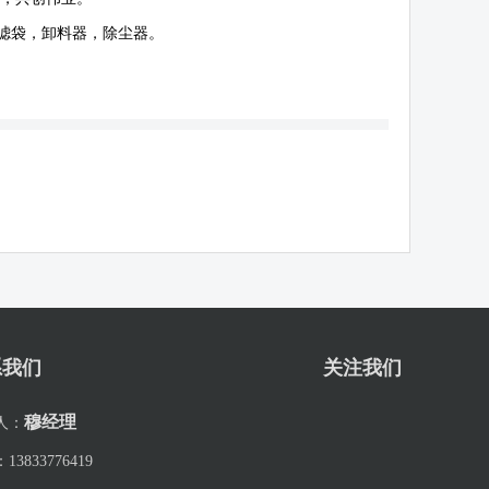
滤袋，卸料器，除尘器。
系我们
关注我们
穆经理
人：
：
13833776419