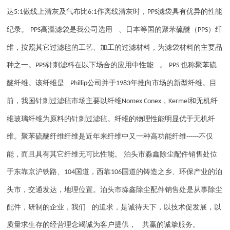
达
做线上清灰及气布比
作离线清灰时，
滤袋具有优异的性能
5:1
6:1
PPS
纪录。
高温滤袋是我公司选用 、日本等国的聚苯硫醚（
）纤
PPS
PPS
维，按照其它过滤毡的工艺、加工的过滤材料，为滤袋材料的主要品
种之一。
针刺滤料在以下场合的应用中性能 。
也称聚苯硫
PPS
PPS
醚纤维。该纤维是
公司并于
年推向市场的新型纤维。目
Phillip
1983
前，我国针刺过滤毡市场主要以纤维
，
和无机纤
Nomex Conex
Kermel
维玻璃纤维为原料的针刺过滤毡。纤维的物理性能明显优于无机纤
维。聚苯硫醚纤维纤维是近年来纤维中又一种高功能纤维
不仅
------
能，而且具有其它纤维无可比性能。 泊头市淼鑫除尘配件销售处位
于东靠京沪铁路、
国道，西靠
国道的铸造之乡、环保产业的泊
104
106
头市，交通发达，地理位置。泊头市淼鑫除尘配件销售处是从事除尘
配件，研制的企业，我们 的追求，是诚待天下，以技术促发展，以
质量求生存的经营理念竭诚为客户提供， 共赢的诚挚服务。