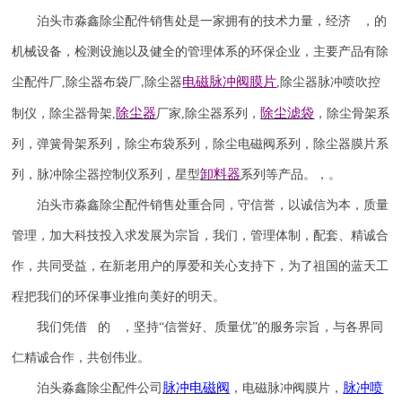
泊头市淼鑫除尘配件销售处是一家拥有的技术力量，经济 ，的
机械设备，检测设施以及健全的管理体系的环保企业，主要产品有除
电磁脉冲阀
膜片
尘配件厂
,
除尘器布袋厂
除尘器
,
除尘器
脉冲喷吹
控
,
除尘器
除尘滤袋
制仪
，
除尘器骨架
,
厂家
,
除尘器系列，
，除尘骨架系
列，弹簧骨架系列，除尘布袋系列，除尘电磁阀系列，除尘器膜片系
卸料器
列，脉冲除尘器控制仪系列，星型
系列等产品。，。
泊头市淼鑫除尘配件销售处重合同，守信誉，以诚信为本，质量
管理，加大科技投入求发展为宗旨，我们，管理体制，配套、精诚合
作，共同受益，在新老用户的厚爱和关心支持下，为了祖国的蓝天工
程把我们的环保事业推向美好的明天。
我们凭借 的 ，坚持
“信誉
好
、质量
优
”的服务宗旨，与各界同
仁精诚合作，共创伟业。
脉冲电磁阀
脉冲喷
泊头淼鑫除尘配件公司
，电磁脉冲阀膜片，