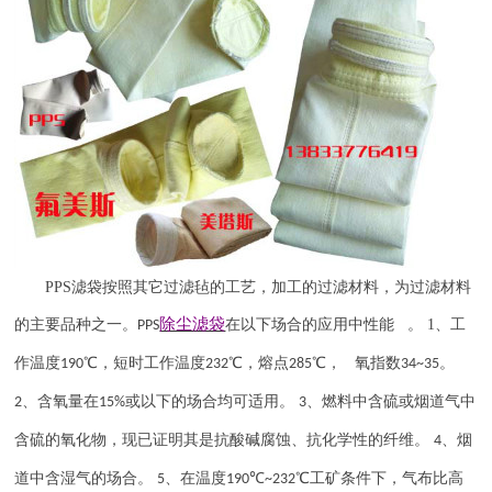
PPS
滤袋按照其它过滤毡的工艺，加工的过滤材料，为过滤材料
除尘滤袋
的主要品种之一。
在以下场合的应用中性能 。
1
、工
PPS
作温度
℃，短时工作温度
℃，熔点
℃， 氧指数
。
190
232
285
34~35
、含氧量在
或以下的场合均可适用。
、燃料中含硫或烟道气中
2
15%
3
含硫的氧化物，现已证明其是抗酸碱腐蚀、抗化学性的纤维。
、烟
4
道中含湿气的场合。
、在温度
℃
℃工矿条件下，气布比高
5
190
~232