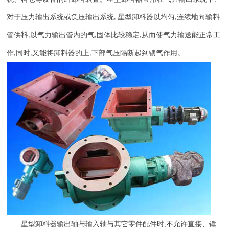
对于压力输出系统或负压输出系统
星型卸料器以均匀
连续地向输料
,
,
管供料
以气力输出管内的气
固体比较稳定
从而使气力输送能正常工
,
,
,
作
同时
又能将卸料器的上
下部气压隔断起到锁气作用。
,
,
,
星型卸料器输出轴与输入轴与其它零件配件时
,
不允许直接、锤