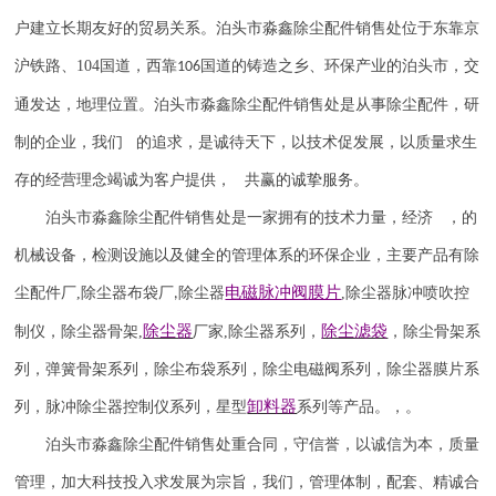
户建立长期友好的贸易关系。
泊头市淼鑫除尘配件销售处位于东靠京
沪铁路、
104
国道，西靠
国道的铸造之乡、环保产业的泊头市，交
106
通发达，地理位置。泊头市淼鑫除尘配件销售处是从事除尘配件，研
制的企业，我们 的追求，是诚待天下，以技术促发展，以质量求生
存的经营理念竭诚为客户提供， 共赢的诚挚服务。
泊头市淼鑫除尘配件销售处是一家拥有的技术力量，经济 ，的
机械设备，检测设施以及健全的管理体系的环保企业，主要产品有除
电磁脉冲阀
膜片
尘配件厂
,
除尘器布袋厂
除尘器
,
除尘器
脉冲喷吹
控
,
除尘器
除尘滤袋
制仪
，
除尘器骨架
,
厂家
,
除尘器系列，
，除尘骨架系
列，弹簧骨架系列，除尘布袋系列，除尘电磁阀系列，除尘器膜片系
卸料器
列，脉冲除尘器控制仪系列，星型
系列等产品。，。
泊头市淼鑫除尘配件销售处重合同，守信誉，以诚信为本，质量
管理，加大科技投入求发展为宗旨，我们，管理体制，配套、精诚合