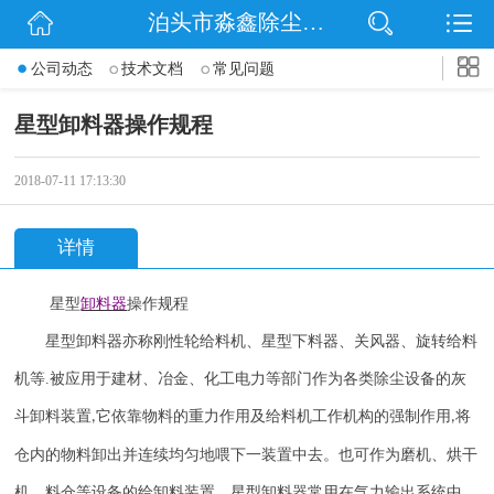
泊头市淼鑫除尘配件销售处
网站首页
公司动态
技术文档
常见问题
公司简介
星型卸料器操作规程
公司动态
2018-07-11 17:13:30
产品展示
详情
联系我们
星型
卸料器
操作规程
星型卸料器亦称刚性轮给料机、星型下料器、关风器、旋转给料
机等
.
被应用于建材、冶金、化工电力等部门作为各类除尘设备的灰
斗卸料装置
它依靠物料的重力作用及给料机工作机构的强制作用
将
,
,
仓内的物料卸出并连续均匀地喂下一装置中去。也可作为磨机、烘干
机、料仓等设备的给卸料装置。星型卸料器常用在气力输出系统中
,