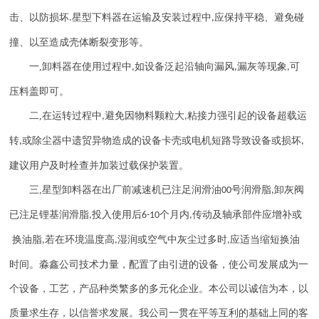
击、以防损坏
星型下料器在运输及安装过程中
应保持平稳、避免碰
.
,
撞、以至造成壳体断裂变形等。
一
,
卸料器在使用过程中
如设备泛起沿轴向漏风
漏灰等现象
可
,
,
,
压料盖即可。
二
,
在运转过程中
避免因物料颗粒大
粘接力强引起的设备超载运
,
,
转
或除尘器中遗贸异物造成的设备卡壳或电机短路导致设备或损坏
,
,
建议用户及时栓查并加装过载保护装置。
三
,
星型卸料器在出厂前减速机已注足润滑油
号润滑脂
卸灰阀
00
,
已注足锂基润滑脂
投入使用后
个月内
传动及轴承部件应增补或
,
6-10
,
换油脂
若在环境温度高
湿润或空气中灰尘过多时
应适当缩短换油
,
,
,
时间。淼鑫公司技术力量，配置了由引进的设备，使公司发展成为一
个设备，工艺，产品种类繁多的多元化企业。本公司以诚信为本，以
质量求生存，以信誉求发展。我公司一贯在平等互利的基础上同的客