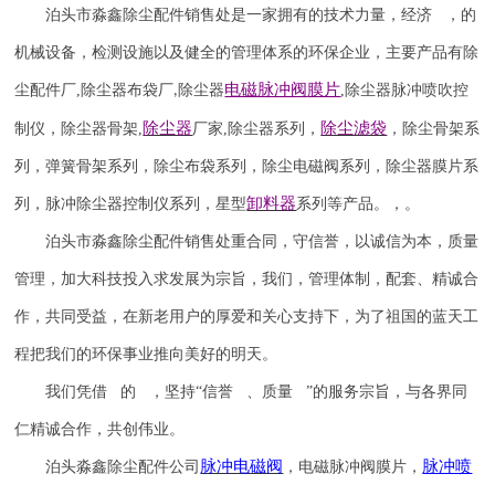
泊头市淼鑫除尘配件销售处是一家拥有的技术力量，经济 ，的
机械设备，检测设施以及健全的管理体系的环保企业，主要产品有除
电磁脉冲阀
膜片
尘配件厂
,
除尘器布袋厂
除尘器
,
除尘器
脉冲喷吹
控
,
除尘器
除尘滤袋
制仪
，
除尘器骨架
,
厂家
,
除尘器系列，
，除尘骨架系
列，弹簧骨架系列，除尘布袋系列，除尘电磁阀系列，除尘器膜片系
卸料器
列，脉冲除尘器控制仪系列，星型
系列等产品。，。
泊头市淼鑫除尘配件销售处重合同，守信誉，以诚信为本，质量
管理，加大科技投入求发展为宗旨，我们，管理体制，配套、精诚合
作，共同受益，在新老用户的厚爱和关心支持下，为了祖国的蓝天工
程把我们的环保事业推向美好的明天。
我们凭借 的 ，坚持
“信誉 、质量 ”的服务宗旨，与各界同
仁精诚合作，共创伟业。
脉冲电磁阀
脉冲喷
泊头淼鑫除尘配件公司
，电磁脉冲阀膜片，