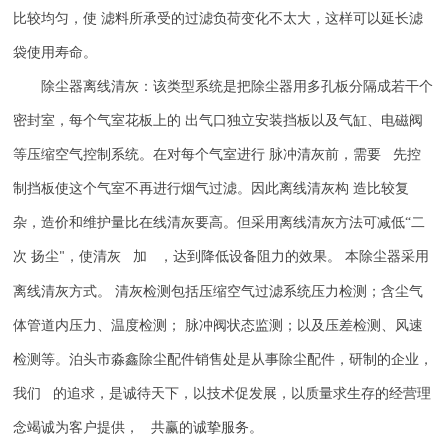
比较均匀，使 滤料所承受的过滤负荷变化不太大，这样可以延长滤
袋使用寿命。
除尘器离线清灰：该类型系统是把除尘器用多孔板分隔成若干个
密封室，每个气室花板上的
出气口独立安装挡板以及气缸、电磁阀
等压缩空气控制系统。在对每个气室进行
脉冲清灰前，需要 先控
制挡板使这个气室不再进行烟气过滤。因此离线清灰构
造比较复
杂，造价和维护量比在线清灰要高。但采用离线清灰方法可减低
“二
次 扬尘
，使清灰 加 ，达到降低设备阻力的效果。 本除尘器采用
"
离线清灰方式。 清灰检测包括压缩空气过滤系统压力检测；含尘气
体管道内压力、温度检测； 脉冲阀状态监测；以及压差检测、风速
检测等。
泊
头市淼鑫除尘配件销售处是从事除尘配件，研制的企业，
我们 的追求，是诚待天下，以技术促发展，以质量求生存的经营理
念竭诚为客户提供， 共赢的诚挚服务。