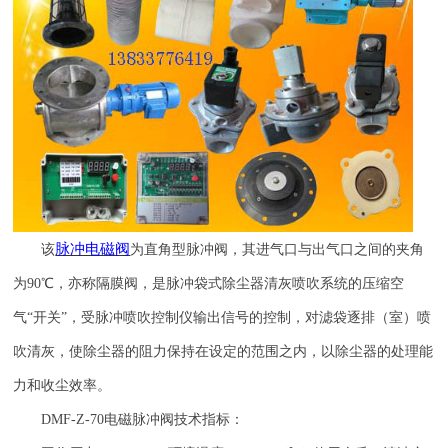
脉冲电磁阀
该
为直角型脉冲阀，其进气口与出气口之间的夹角
为
90
℃，亦称隔膜阀，是脉冲袋式除尘器清灰喷吹系统的压缩空
气“开关”，受脉冲喷吹控制仪输出信号的控制，对滤袋逐排（室）喷
吹清灰，使除尘器的阻力保持在设定的范围之内，以除尘器的处理能
力和收尘效率。
DMF-Z-70
电磁脉冲阀技术指标：