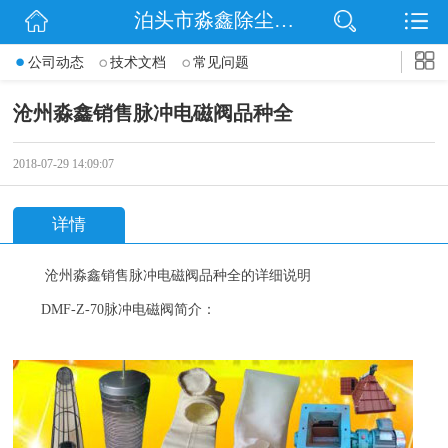
泊头市淼鑫除尘配件销售处
网站首页
公司动态
技术文档
常见问题
公司简介
沧州淼鑫销售脉冲电磁阀品种全
公司动态
2018-07-29 14:09:07
产品展示
详情
联系我们
沧州
淼鑫
销售脉冲电磁阀品种全
的详细说明
DMF-Z-70
脉冲电磁阀简介：