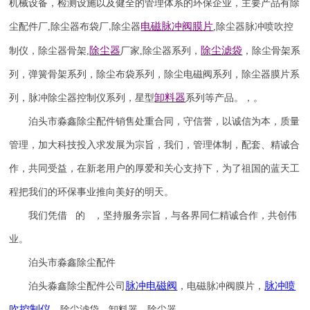
机械设备，检测设施以及健全的管理体系的环保企业，主要产品有除
电磁脉冲阀
膜片
尘配件厂
,
除尘器布袋厂
除尘器
,
除尘器
脉冲喷吹
控
,
除尘器
除尘滤袋
制仪
，
除尘器骨架
,
厂家
,
除尘器系列，
，除尘骨架系
列，弹簧骨架系列，除尘布袋系列，除尘电磁阀系列，除尘器膜片系
卸料器
列，脉冲除尘器控制仪系列，星型
系列等产品。，。
泊头市淼鑫除尘配件销售处重合同，守信誉，以诚信为本，质量
管理，加大科技投入求发展为宗旨，我们，管理体制，配套、精诚合
作，共同受益，在新老用户的厚爱和关心支持下，为了祖国的蓝天工
程把我们的环保事业推向美好的明天。
我们凭借 的 ，坚持服务宗旨，与各界同仁精诚合作，共创伟
业。
泊头市淼鑫除尘配件
脉冲电磁阀
脉冲喷
泊头淼鑫除尘配件公司
，电磁脉冲阀膜片，
吹
控制仪
，除尘滤袋，卸料器，除尘器。