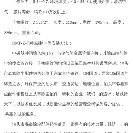
工作压力：
0.4
～
环境温度：
～
℃
使用介质：清洁空
0.7,
-10
55(
),
气， 膜片寿命：喷吹
万次以上。
100
连接螺纹：
ZG21/2"
， 长度：
，宽度：
， 高度：
210mm
190mm
， 重量
225mm
:3.4kg
DMF-Z-70
电磁脉冲阀安装方法：
电磁脉冲阀输入端
(IN)
，与储气筒金属管相连接，其输出端与除
尘箱喷吹管连接，连接螺纹间均填以四氟乙烯生料带紧固密封。泊头
市淼鑫除尘配件销售处位于东靠京沪铁路、
国道，西靠
国道的
104
106
铸造之乡、环保产业的泊头市，交通发达，地理位置。泊头市淼鑫除
尘配件销售处是从事除尘配件，研制的企业，我们 的追求，是诚待
天下，以技术促发展，以质量求生存的经营理念竭诚为客户提供，
共赢的诚挚服务。
泊头市淼鑫除尘配件销售处是一家拥有的技术力量，经济 ，的