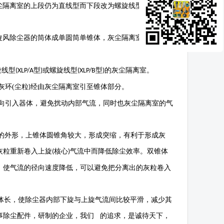
尘隔离室的上段仍为直线型而下段改为螺旋线型，使灰尘
旋风除尘器的筒体成单圆筒单锥体，灰尘隔离室为螺旋线
旋线型
型
或螺旋线型
型
的灰尘隔离室。
(XLP/A
)
(XLP/B
)
灰环
(
尘粒
经由灰尘隔离室引至锥体部分。
)
引入器体，避免扰动内部气流，同时也灰尘隔离室的气
的外形，上锥体圆锥角较大，形成突缩，有利于形成灰
灰粒重新卷入上旋
核心
气流中而降低除尘效率。双锥体
(
)
，使气流的径向速度降低，可以避免把分离出的灰粒卷入
体长，使除尘器内部下旋与上旋气流间比较平滑，减少其
事除尘配件，研制的企业，我们 的追求，是诚待天下，