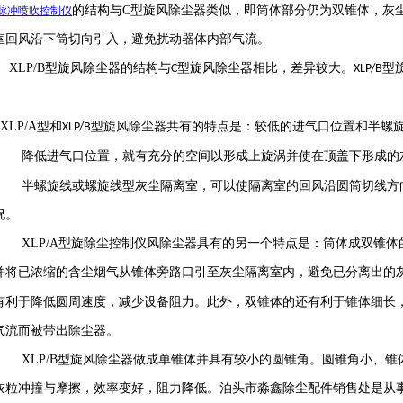
的结构与
C
型旋风除尘器类似，即筒体部分仍为双锥体，灰
脉冲喷吹
控制仪
室回风沿下筒切向引入，避免扰动器体内部气流。
XLP/B
型旋风除尘器的结构与
型旋风除尘器相比，差异较大。
型
C
XLP/B
XLP/A
型和
型旋风除尘器共有的特点是：较低的进气口位置和半螺
XLP/B
降低进气口位置，就有充分的空间以形成上旋涡并使在顶盖下形成的
半螺旋线或螺旋线型灰尘隔离室，可以使隔离室的回风沿圆筒切线方向
况。
XLP/A
型旋除尘控制仪风除尘器具有的另一个特点是：筒体成双锥体
并将已浓缩的含尘烟气从锥体旁路口引至灰尘隔离室内，避免已分离出的
有利于降低圆周速度，减少设备阻力。此外，双锥体的还有利于锥体细长
气流而被带出除尘器。
XLP/B
型旋风除尘器做成单锥体并具有较小的圆锥角。圆锥角小、锥
灰粒冲撞与摩擦，效率变好，阻力降低。泊头市淼鑫除尘配件销售处是从