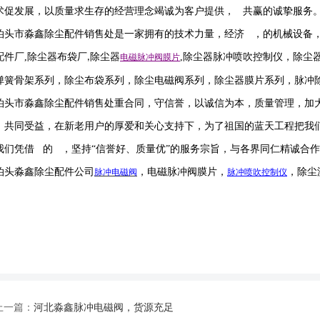
术促发展，以质量求生存的经营理念竭诚为客户提供， 共赢的诚挚服务
泊头市淼鑫除尘配件销售处是一家拥有的技术力量，经济 ，的机械设备
配件厂
,
除尘器布袋厂
除尘器
,
除尘器
脉冲喷吹
控制仪
，
除尘
,
电磁脉冲阀
膜片
弹簧骨架系列，除尘布袋系列，除尘电磁阀系列，除尘器膜片系列，脉冲
泊头市淼鑫除尘配件销售处重合同，守信誉，以诚信为本，质量管理，加
，共同受益，在新老用户的厚爱和关心支持下，为了祖国的蓝天工程把我
我们凭借 的 ，坚持
“信誉
好
、质量
优
”的服务宗旨，与各界同仁精诚合
泊头淼鑫除尘配件公司
，电磁脉冲阀膜片，
，除尘
脉冲电磁阀
脉冲喷吹
控制仪
上一篇：
河北淼鑫脉冲电磁阀，货源充足