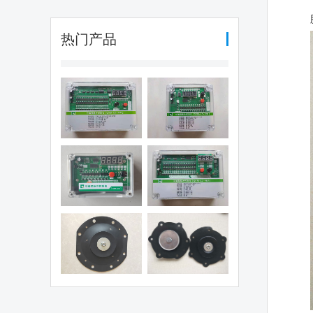
热门产品
编程脉冲控制
可编程脉冲控制
（QYM-LC-
仪（QYM-LC-
30D)
12D)
编程脉冲控制
可编程脉冲控制
仪（QHK-8D)
仪（QYM-LC-
48D)
电磁阀膜片
1.5寸阀膜片