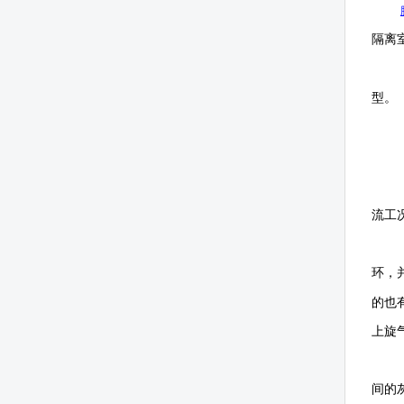
隔离
型。
流工
环，
的也
上旋
间的