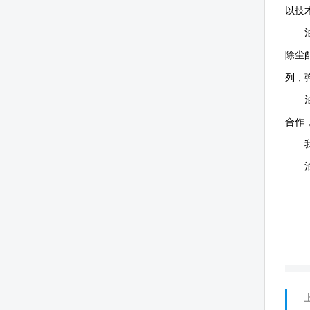
以技
除尘
列，
合作