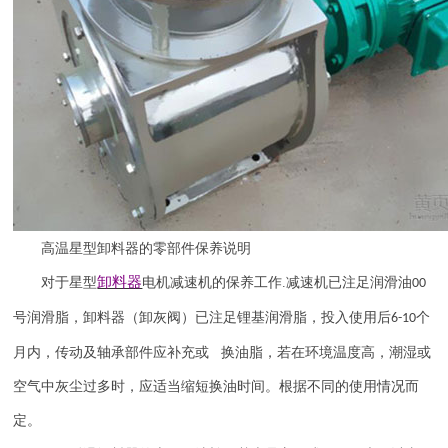
高温星型卸料器的零部件保养说明
卸料器
对于星型
电机减速机的保养工作
.
减速机已注足润滑油
00
号润滑脂，卸料器（卸灰阀）已注足锂基润滑脂，投入使用后
个
6-10
月内，传动及轴承部件应补充或 换油脂，若在环境温度高，潮湿或
空气中灰尘过多时，应适当缩短换油时间。根据不同的使用情况而
定。