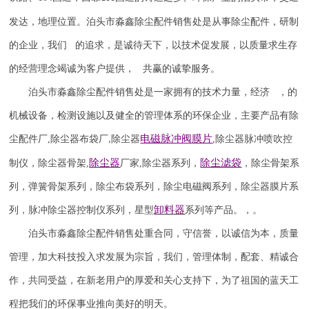
发达，地理位置。泊头市淼鑫除尘配件销售处是从事除尘配件，研制
的企业，我们 的追求，是诚待天下，以技术促发展，以质量求生存
的经营理念竭诚为客户提供， 共赢的诚挚服务。
泊头市淼鑫除尘配件销售处是一家拥有的技术力量，经济 ，的
机械设备，检测设施以及健全的管理体系的环保企业，主要产品有除
电磁脉冲阀
膜片
尘配件厂
,
除尘器布袋厂
除尘器
,
除尘器
脉冲喷吹
控
,
除尘器
除尘滤袋
制仪
，
除尘器骨架
,
厂家
,
除尘器系列，
，除尘骨架系
列，弹簧骨架系列，除尘布袋系列，除尘电磁阀系列，除尘器膜片系
卸料器
列，脉冲除尘器控制仪系列，星型
系列等产品。，。
泊头市淼鑫除尘配件销售处重合同，守信誉，以诚信为本，质量
管理，加大科技投入求发展为宗旨，我们，管理体制，配套、精诚合
作，共同受益，在新老用户的厚爱和关心支持下，为了祖国的蓝天工
程把我们的环保事业推向美好的明天。