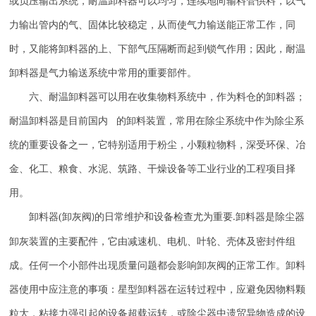
或负压输出系统，耐温卸料器可以均匀，连续地向输料管供料，以气
力输出管内的气、固体比较稳定，从而使气力输送能正常工作，同
时，又能将卸料器的上、下部气压隔断而起到锁气作用；因此，耐温
卸料器是气力输送系统中常用的重要部件。
六、耐温卸料器可以用在收集物料系统中，作为料仓的卸料器；
耐温卸料器是目前国内 的卸料装置，常用在除尘系统中作为除尘系
统的重要设备之一，它特别适用于粉尘，小颗粒物料，深受环保、冶
金、化工、粮食、水泥、筑路、干燥设备等工业行业的工程项目择
用。
卸料器
(
卸灰阀
的日常维护和设备检查尤为重要
卸料器是除尘器
)
.
卸灰装置的主要配件，它由减速机、电机、叶轮、壳体及密封件组
成。任何一个小部件出现质量问题都会影响卸灰阀的正常工作。卸料
器使用中应注意的事项：星型卸料器在运转过程中，应避免因物料颗
粒大，粘接力强引起的设备超载运转，或除尘器中遗贸异物造成的设