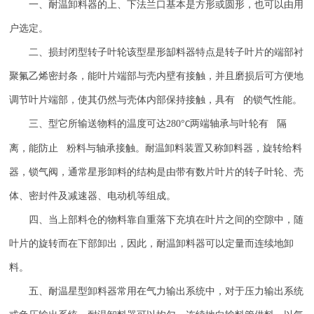
一、耐温卸料器的上、下法兰口基本是方形或圆形，也可以由用
户选定。
二、损封闭型转子叶轮该型星形缷料器特点是转子叶片的端部衬
聚氟乙烯密封条，能叶片端部与壳内壁有接触，并且磨损后可方便地
调节叶片端部，使其仍然与壳体内部保持接触，具有 的锁气性能。
三、型它所输送物料的温度可达
280
°
两端轴承与叶轮有 隔
C
离，能防止 粉料与轴承接触。耐温卸料装置又称卸料器，旋转给料
器，锁气阀，通常星形卸料的结构是由带有数片叶片的转子叶轮、壳
体、密封件及减速器、电动机等组成。
四、当上部料仓的物料靠自重落下充填在叶片之间的空隙中，随
叶片的旋转而在下部卸出，因此，耐温卸料器可以定量而连续地卸
料。
五、耐温星型卸料器常用在气力输出系统中，对于压力输出系统