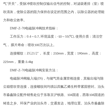
气“开关”，受脉冲喷吹控制仪输出信号的控制，对滤袋逐排（室）喷
吹清灰，使除尘器的阻力保持在设定的范围之内，以除尘器的处理能
力和收尘效率。
DMF-Z-70
电磁脉冲阀技术指标：
工作压力：
0.4
～
环境温度：
～
℃
使用介质：清洁空
0.7,
-10
55(
),
气， 膜片寿命：喷吹
万次以上。
100
连接螺纹：
ZG21/2"
， 长度：
，宽度：
， 高度：
210mm
190mm
， 重量
225mm
:3.4kg
DMF-Z-70
电磁脉冲阀安装方法：
电磁脉冲阀输入端
(IN)
，与储气筒金属管相连接，其输出端与除
尘箱喷吹管连接，连接螺纹间均填以四氟乙烯生料带紧固密封。泊头
市淼鑫除尘配件销售处位于东靠京沪铁路、
国道，西靠
国道的
104
106
铸造之乡、环保产业的泊头市，交通发达，地理位置。泊头市淼鑫除