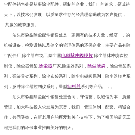
尘配件销售处是从事除尘配件，研制的企业，我们 的追求，是诚待
天下，以技术促发展，以质量求生存的经营理念竭诚为客户提供，
共赢的诚挚服务。
泊头市淼鑫除尘配件销售处是一家拥有的技术力量，经济 ，的
机械设备，检测设施以及健全的管理体系的环保企业，主要产品有除
电磁脉冲阀
膜片
尘配件厂
,
除尘器布袋厂
除尘器
,
除尘器
脉冲喷吹
控
,
除尘器
除尘滤袋
制仪
，
除尘器骨架
,
厂家
,
除尘器系列，
，除尘骨架系
列，弹簧骨架系列，除尘布袋系列，除尘电磁阀系列，除尘器膜片系
卸料器
列，脉冲除尘器控制仪系列，星型
系列等产品。，。
泊头市淼鑫除尘配件销售处重合同，守信誉，以诚信为本，质量
管理，加大科技投入求发展为宗旨，我们，管理体制，配套、精诚合
作，共同受益，在新老用户的厚爱和关心支持下，为了祖国的蓝天工
程把我们的环保事业推向美好的明天。