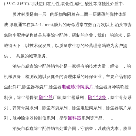
℃
℃
可以使用在油性
氧化性
碱性
酸性等腐蚀性介质中
(-55
~315
).
,
,
,
.
膜片材质是由一层 的织物和附着在上面一层薄薄的弹性体组
成
.
厚度通常在
膜片的寿命通常在数百万次以上
泊头市淼
(0.2~1.1mm),
.
鑫除尘配件销售处是从事除尘配件，研制的企业，我们 的追求，是
诚待天下，以技术促发展，以质量求生存的经营理念竭诚为客户提
供， 共赢的诚挚服务。
泊头市淼鑫除尘配件销售处是一家拥有的技术力量，经济 ，的
机械设备，检测设施以及健全的管理体系的环保企业，主要产品有除
电磁脉冲阀
膜片
尘配件厂
,
除尘器布袋厂
除尘器
,
除尘器
脉冲喷吹
控
,
除尘器
除尘滤袋
制仪
，
除尘器骨架
,
厂家
,
除尘器系列，
，除尘骨架系
列，弹簧骨架系列，除尘布袋系列，除尘电磁阀系列，除尘器膜片系
卸料器
列，脉冲除尘器控制仪系列，星型
系列等产品。，。
泊头市淼鑫除尘配件销售处重合同，守信誉，以诚信为本，质量