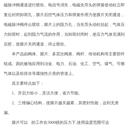
磁脉冲阀通道进行喷吹。电信号消失，电磁先导头的弹簧使动柱立即
复位封闭卸荷孔，膜片后控气体压力和弹簧作用力使膜片关闭通道，
电磁脉冲阀停止喷吹，膜片上的阻力孔，当先导头动柱抬起，气体压
力卸荷时，起到阻力气流的作用，当卸荷封闭时，使压力气体充满到
后腔，使膜片关闭通道，停止喷吹。
本产品由阀体、膜片、多层次阀座、阀杆、传动机构等主要部件
组成。因此被地应用到冶金、电力、石油、化工、空气、煤气、可燃
气体以及给排水等腐蚀性介质的管道上。
其主要特点如下：
1
、开启力矩小，灵活方便，省力节能。
2
、三维编心结构，使膜片越关越紧，其密封性能，达到无泄
漏。
膜片可以 的工作在
3000
磅的压力下
使用温度范围可达
,