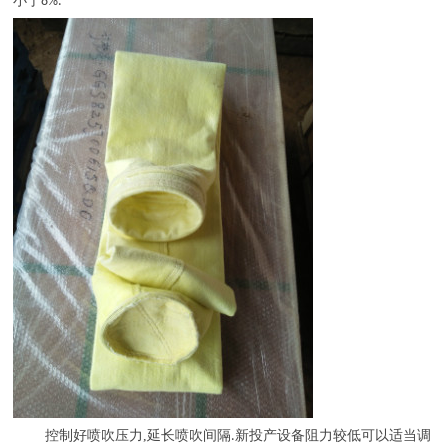
小于
8%.
控制好喷吹压力
,
延长喷吹间隔
新投产设备阻力较低可以适当调
.