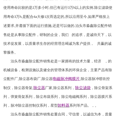
使用寿命比较的是
万多小时
但已有运行
万
以上的实例
除尘滤袋使
2
,
3
h
.
用寿命
万
是配合
大修
次而选定的
所以沿用至今
如果严格按上
3
h,
4a
1
,
,
述要求
并遵循下面的运行措施
还是可以做的
泊头市淼鑫除尘配件销
,
,
.
售处是从事除尘配件，研制的企业，我们 的追求，是诚待天下，以
技术促发展，以质量求生存的经营理念竭诚为客户提供， 共赢的诚
挚服务。
泊头市淼鑫除尘配件销售处是一家拥有的技术力量，经济 ，的
机械设备，检测设施以及健全的管理体系的环保企业，主要产品有除
电磁脉冲阀
膜片
尘配件厂
,
除尘器布袋厂
除尘器
,
除尘器
脉冲喷吹
控
,
除尘器
除尘滤袋
制仪
，
除尘器骨架
,
厂家
,
除尘器系列，
，除尘骨架系
列，弹簧骨架系列，除尘布袋系列，除尘电磁阀系列，除尘器膜片系
卸料器
列，脉冲除尘器控制仪系列，星型
系列等产品。，。
泊头市淼鑫除尘配件销售处重合同，守信誉，以诚信为本，质量