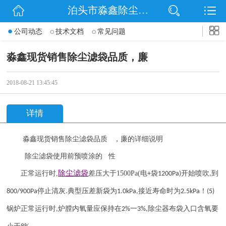
泊头市淼鑫除尘配件销售处
网站首页
公司动态
技术文档
常见问题
公司简介
淼鑫现货销售除尘滤袋品质，廉
公司动态
2018-08-21 13:45:45
产品展示
详情
联系我们
淼鑫
现货销售
除尘滤袋
品质 ，廉的详细说明
除尘滤袋使用前预喷涂的 性
除尘滤袋
正常运行时
,
差压大于
1500Pa(
电
袋
开始喷吹
到
+
1200Pa)
,
停止清灰
典型压差新袋为
接近寿命时为
！
800/900Pa
.
1.0kPa,
2.5kPa
(5)
锅炉正常运行时
炉膛内氧量应保持在
一
除尘器布袋入口含氧要
,
2%
3%,