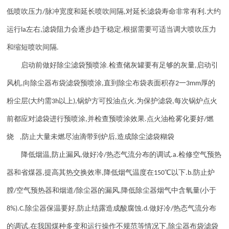
低喷吹压力
脉冲宽度和延长喷吹间隔
对延长滤袋寿命非常有利
大约
/
,
.
运行
左右
滤袋阻力会逐步趋于稳定
根据需要可适当调大喷吹压力
la
,
,
和缩短喷吹间隔
.
启动前做好除尘滤袋预喷涂
.
检查储灰罐要有足够的灰量
启动引
,
风机
向除尘器布袋滤袋预喷涂
直到除尘布袋表面积存
一
厚的
,
,
2
3mm
粉尘层
大约需
以上
锅炉方可投油点火
为保护滤袋
每次锅炉点火
(
3h
),
.
,
前都应对滤袋进行预喷涂
并检查预喷涂效果
点火油枪雾化要好
燃
,
.
/
烧
防止大量未燃尽油滴带到炉后
造成除尘滤袋糊袋
,
,
降低烟温
,
防止漏风
做好冷
热态气流分布的调试
检修空气预热
,
/
.a.
器和省煤器
提高其热交换效率
降低烟气温度在
℃以下
防止炉
,
,
150
.b.
膛
空气预热器和烟道
除尘器的漏风
降低除尘器烟气中含氧量
小于
/
/
,
(
除尘器保温要好
防止结露造成酸腐蚀
做好冷
热态气流分布
8%).C.
,
.d.
/
的调试
在我国煤种多变和运行操作不规范等情况下
除尘器布袋滤袋
.
,