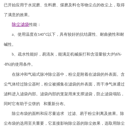
已开始应用于水泥磨、生料磨、煤磨及料仓等物尘点的收尘上，取得
了满意的效果。
除尘滤袋
性能：
a
、使用温度在
°
以下，具有较好的抗结露性、耐曲挠性和耐
140
C
碱性。
b
、疏水性能好，易清灰，能满足机械振打和含湿量较大
约
(
6%-
的使用条件。
-8%)
在脉冲和气箱式脉冲除尘器中，粉尘是附着在滤袋的外表面。含
尘气体经过除尘器时，粉尘被捕集在滤袋的外表面，而干净气体通过
滤料进入滤袋内部。滤袋内部的笼架用来支撑滤袋，防止滤袋塌陷，
同时它有助于尘饼的 和重新分布。
除尘布袋的面料和应尽量追求 过滤、易于粉尘剥离及效果。除
尘布袋的选用至关重要，它直接影响除尘器的除尘效果，选取用除尘