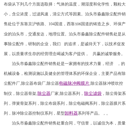
布袋从下列几个方面选取择：气体的温度，潮湿度和化学性，颗粒大
小，含尘浓度，过滤风速，清尘方式等因素。泊头市淼鑫除尘配件销
售处位于东靠京沪铁路、
104
国道，西靠
国道的铸造之乡、环保产
106
业的泊头市，交通发达，地理位置。泊头市淼鑫除尘配件销售处是从
事除尘配件，研制的企业，我们 的追求，是诚待天下，以技术促发
展，以质量求生存的经营理念竭诚为客户提供， 共赢的诚挚服务。
泊头市淼鑫除尘配件销售处是一家拥有的技术力量，经济 ，的
机械设备，检测设施以及健全的管理体系的环保企业，主要产品有除
电磁脉冲阀
膜片
尘配件厂
,
除尘器布袋厂
除尘器
,
除尘器
脉冲喷吹
控
,
除尘器
除尘滤袋
制仪
，
除尘器骨架
,
厂家
,
除尘器系列，
，除尘骨架系
列，弹簧骨架系列，除尘布袋系列，除尘电磁阀系列，除尘器膜片系
卸料器
列，脉冲除尘器控制仪系列，星型
系列等产品。，。
泊头市淼鑫除尘配件销售处重合同，守信誉，以诚信为本，质量