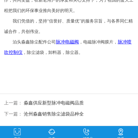
作，共同受益，在新老用户的厚爱和关心支持下，为了祖国的蓝天工
程把我们的环保事业推向美好的明天。
我们凭借的，坚持
“信誉
好
、质量
优
”的服务宗旨，与各界同仁精
诚合作，共创伟业。
脉冲电磁阀
脉冲喷
泊头淼鑫除尘配件公司
，电磁脉冲阀膜片，
吹
控制仪
，除尘滤袋，卸料器，除尘器。
上一篇：
淼鑫供应新型脉冲电磁阀品质
下一篇：
沧州淼鑫销售除尘滤袋品种全