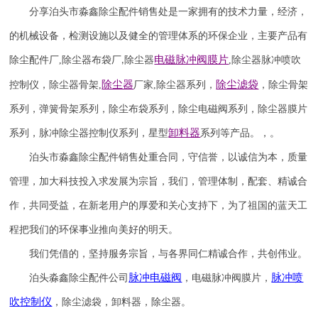
分享泊头市淼鑫除尘配件销售处是一家拥有的技术力量，经济，
的机械设备，检测设施以及健全的管理体系的环保企业，主要产品有
电磁脉冲阀
膜片
除尘配件厂
,
除尘器布袋厂
除尘器
,
除尘器
脉冲喷吹
,
除尘器
除尘滤袋
控制仪
，
除尘器骨架
,
厂家
,
除尘器系列，
，除尘骨架
系列，弹簧骨架系列，除尘布袋系列，除尘电磁阀系列，除尘器膜片
卸料器
系列，脉冲除尘器控制仪系列，星型
系列等产品。，。
泊头市淼鑫除尘配件销售处重合同，守信誉，以诚信为本，质量
管理，加大科技投入求发展为宗旨，我们，管理体制，配套、精诚合
作，共同受益，在新老用户的厚爱和关心支持下，为了祖国的蓝天工
程把我们的环保事业推向美好的明天。
我们凭借的，坚持服务宗旨，与各界同仁精诚合作，共创伟业。
脉冲电磁阀
脉冲喷
泊头淼鑫除尘配件公司
，电磁脉冲阀膜片，
吹
控制仪
，除尘滤袋，卸料器，除尘器。