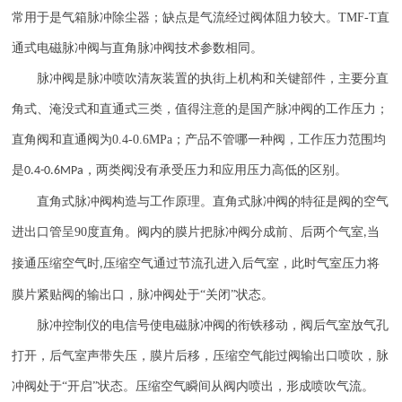
常用于是气箱脉冲除尘器；缺点是气流经过阀体阻力较大。
TMF-T
直
通式电磁脉冲阀与直角脉冲阀技术参数相同。
脉冲阀是脉冲喷吹清灰装置的执街上机构和关键部件，主要分直
角式、淹没式和直通式三类，值得注意的是国产脉冲阀的工作压力；
直角阀和直通阀为
0.4-0.6MPa
；产品不管哪一种阀，工作压力范围均
是
，两类阀没有承受压力和应用压力高低的区别。
0.4-0.6MPa
直角式脉冲阀构造与工作原理。直角式脉冲阀的特征是阀的空气
进出口管呈
90
度直角。阀内的膜片把脉冲阀分成前、后两个气室
当
,
接通压缩空气时
压缩空气通过节流孔进入后气室，此时气室压力将
,
膜片紧贴阀的输出口，脉冲阀处于“关闭”状态。
脉冲控制仪的电信号使电磁脉冲阀的衔铁移动，阀后气室放气孔
打开，后气室声带失压，膜片后移，压缩空气能过阀输出口喷吹，脉
冲阀处于
“开启”状态。压缩空气瞬间从阀内喷出，形成喷吹气流。