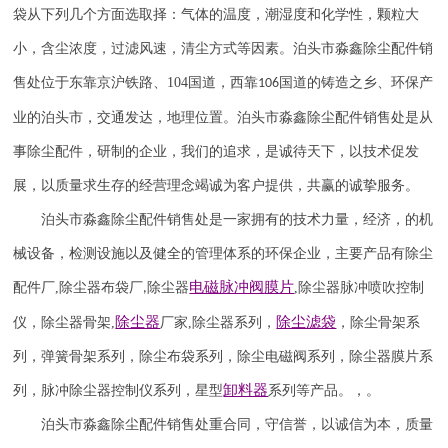
袋从下列几个方面选取择：气体的温度，潮湿度和化学性，颗粒大
小，含尘浓度，过滤风速，清尘方式等因素。泊头市淼鑫除尘配件销
售处位于东靠京沪铁路、
104
国道，西靠
国道的铸造之乡、环保产
106
业的泊头市，交通发达，地理位置。泊头市淼鑫除尘配件销售处是从
事除尘配件，研制的企业，我们的追求，是诚待天下，以技术促发
展，以质量求生存的经营理念竭诚为客户提供，共赢的诚挚服务。
泊头市淼鑫除尘配件销售处是一家拥有的技术力量，经济，的机
械设备，检测设施以及健全的管理体系的环保企业，主要产品有除尘
电磁脉冲阀
膜片
配件厂
,
除尘器布袋厂
除尘器
,
除尘器
脉冲喷吹
控制
,
除尘器
除尘滤袋
仪
，
除尘器骨架
,
厂家
,
除尘器系列，
，除尘骨架系
列，弹簧骨架系列，除尘布袋系列，除尘电磁阀系列，除尘器膜片系
卸料器
列，脉冲除尘器控制仪系列，星型
系列等产品。，。
泊头市淼鑫除尘配件销售处重合同，守信誉，以诚信为本，质量