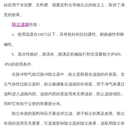
始应用于水泥磨、生料磨、煤磨及料仓等物尘点的收尘上，取得了满
意的效果。
除尘滤袋
性能：
a
、使用温度在
°
以下，具有较好的抗结露性、耐曲挠性和耐
140
C
碱性。
b
、疏水性能好，易清灰，能满足机械振打和含湿量较大
约
(
6%-
的使用条件。
-8%)
在脉冲和气箱式脉冲除尘器中，粉尘是附着在滤袋的外表面。含
尘气体经过除尘器时，粉尘被捕集在滤袋的外表面，而干净气体通过
滤料进入滤袋内部。滤袋内部的笼架用来支撑滤袋，防止滤袋塌陷，
同时它有助于尘饼的和重新分布。
除尘布袋的面料和应尽量追求过滤、易于粉尘剥离及效果。除尘
布袋的选用至关重要，它直接影响除尘器的除尘效果，选取用除尘布