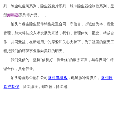
列，除尘电磁阀系列，除尘器膜片系列，脉冲除尘器控制仪系列，星
卸料器
型
系列等产品。，。
泊头市淼鑫除尘配件销售处重合同，守信誉，以诚信为本，质量
管理，加大科技投入求发展为宗旨，我们，管理体制，配套、精诚合
作，共同受益，在新老用户的厚爱和关心支持下，为了祖国的蓝天工
程把我们的环保事业推向美好的明天。
我们凭借的，坚持
“信誉
好
、质量
优
”的服务宗旨，与各界同仁精
诚合作，共创伟业。
脉冲电磁阀
脉冲喷
泊头淼鑫除尘配件公司
，电磁脉冲阀膜片，
吹
控制仪
，除尘滤袋，卸料器，除尘器。