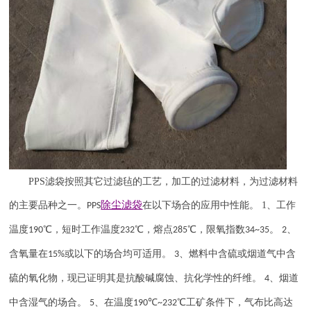
PPS
滤袋按照其它过滤毡的工艺，加工的过滤材料，为过滤材料
除尘滤袋
的主要品种之一。
在以下场合的应用中性能。
1
、工作
PPS
温度
℃，短时工作温度
℃，熔点
℃，限氧指数
。
、
190
232
285
34~35
2
含氧量在
或以下的场合均可适用。
、燃料中含硫或烟道气中含
15%
3
硫的氧化物，现已证明其是抗酸碱腐蚀、抗化学性的纤维。
、烟道
4
中含湿气的场合。
、在温度
℃
℃工矿条件下，气布比高达
5
190
~232