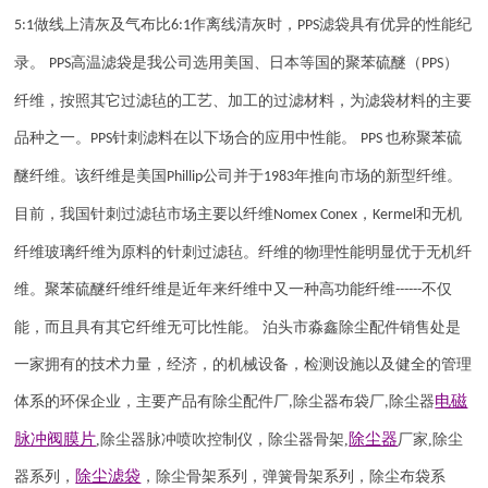
做线上清灰及气布比
作离线清灰时，
滤袋具有优异的性能纪
5:1
6:1
PPS
录。
高温滤袋是我公司选用美国、日本等国的聚苯硫醚（
）
PPS
PPS
纤维，按照其它过滤毡的工艺、加工的过滤材料，为滤袋材料的主要
品种之一。
针刺滤料在以下场合的应用中性能。
也称聚苯硫
PPS
PPS
醚纤维。该纤维是美国
公司并于
年推向市场的新型纤维。
Phillip
1983
目前，我国针刺过滤毡市场主要以纤维
，
和无机
Nomex Conex
Kermel
纤维玻璃纤维为原料的针刺过滤毡。纤维的物理性能明显优于无机纤
维。聚苯硫醚纤维纤维是近年来纤维中又一种高功能纤维
不仅
------
能，而且具有其它纤维无可比性能。 泊头市淼鑫除尘配件销售处是
一家拥有的技术力量，经济，的机械设备，检测设施以及健全的管理
电磁
体系的环保企业，主要产品有除尘配件厂
除尘器布袋厂
除尘器
,
,
脉冲阀
膜片
除尘器
,
除尘器
脉冲喷吹
控制仪
，
除尘器骨架
,
厂家
,
除尘
除尘滤袋
器系列，
，除尘骨架系列，弹簧骨架系列，除尘布袋系