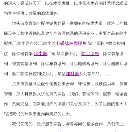
的追求，是诚待天下，以技术促发展，以质量求生存的经营理念竭诚
为客户提供，共赢的诚挚服务。
泊头市淼鑫除尘配件销售处是一家拥有的技术力量，经济，的机
械设备，检测设施以及健全的管理体系的环保企业，主要产品有除尘
电磁脉冲阀
膜片
配件厂
,
除尘器布袋厂
除尘器
,
除尘器
脉冲喷吹
控制
,
除尘器
除尘滤袋
仪
，
除尘器骨架
,
厂家
,
除尘器系列，
，除尘骨架系
列，弹簧骨架系列，除尘布袋系列，除尘电磁阀系列，除尘器膜片系
卸料器
列，脉冲除尘器控制仪系列，星型
系列等产品。，。
泊头市淼鑫除尘配件销售处重合同，守信誉，以诚信为本，质量
管理，加大科技投入求发展为宗旨，我们，管理体制，配套、精诚合
作，共同受益，在新老用户的厚爱和关心支持下，为了祖国的蓝天工
程把我们的环保事业推向美好的明天。
我们凭借的，坚持服务宗旨，与各界同仁精诚合作，共创伟业。