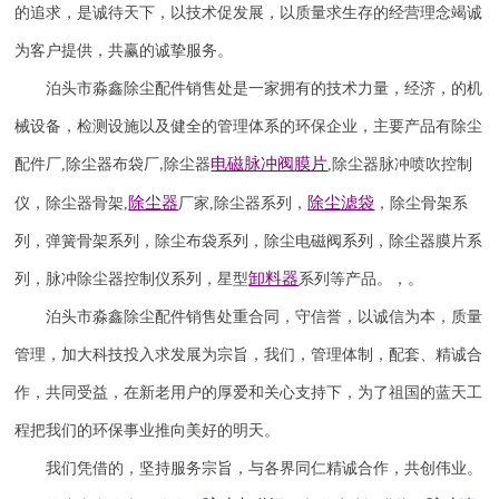
的追求，是诚待天下，以技术促发展，以质量求生存的经营理念竭诚
为客户提供，共赢的诚挚服务。
泊头市淼鑫除尘配件销售处是一家拥有的技术力量，经济，的机
械设备，检测设施以及健全的管理体系的环保企业，主要产品有除尘
电磁脉冲阀
膜片
配件厂
,
除尘器布袋厂
除尘器
,
除尘器
脉冲喷吹
控制
,
除尘器
除尘滤袋
仪
，
除尘器骨架
,
厂家
,
除尘器系列，
，除尘骨架系
列，弹簧骨架系列，除尘布袋系列，除尘电磁阀系列，除尘器膜片系
卸料器
列，脉冲除尘器控制仪系列，星型
系列等产品。，。
泊头市淼鑫除尘配件销售处重合同，守信誉，以诚信为本，质量
管理，加大科技投入求发展为宗旨，我们，管理体制，配套、精诚合
作，共同受益，在新老用户的厚爱和关心支持下，为了祖国的蓝天工
程把我们的环保事业推向美好的明天。
我们凭借的，坚持服务宗旨，与各界同仁精诚合作，共创伟业。