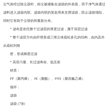
尘气体经过除尘器时，粉尘被捕集在滤袋的外表面，而干净气体通过
滤料进入滤袋内部。滤袋内部的笼架用来支撑滤袋，防止滤袋塌陷，
同时它有助于尘饼的和重新分布。
*
滤布是依托整个过滤层的厚度过滤，属于深层过滤
*
整个滤层方向由纤维形成三维立体疏松多孔的结构，由内及外
从疏松到致
密，形成梯度过滤
*
高容污量、长过滤寿命、低压差
材质：
PP
（聚丙烯）、
（聚酯）、
（聚四氟乙烯）
PE
PTFE
领环：
滤袋
滤袋
(7
张
)