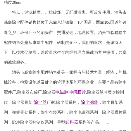
精度
20um
特点：过滤精度、、抗破坏、无纤维游离、可反复使用。泊头市
淼鑫除尘配件销售处位于东靠京沪铁路、
104
国道，西靠
国道的铸
106
造之乡、环保产业的泊头市，交通发达，地理位置。泊头市淼鑫除尘
配件销售处是从事除尘配件，研制的企业，我们的追求，是诚待天
下，以技术促发展，以质量求生存的经营理念竭诚为客户提供，共赢
的诚挚服务。
泊头市淼鑫除尘配件销售处是一家拥有的技术力量，经济，的机
械设备，检测设施以及健全的管理体系的环保企业，主要产品有除尘
电磁脉冲阀
膜片
配件厂
,
除尘器布袋厂
除尘器
,
除尘器
脉冲喷吹
控制
,
除尘器
除尘滤袋
仪
，
除尘器骨架
,
厂家
,
除尘器系列，
，除尘骨架系
列，弹簧骨架系列，除尘布袋系列，除尘电磁阀系列，除尘器膜片系
卸料器
列，脉冲除尘器控制仪系列，星型
系列等产品。，。