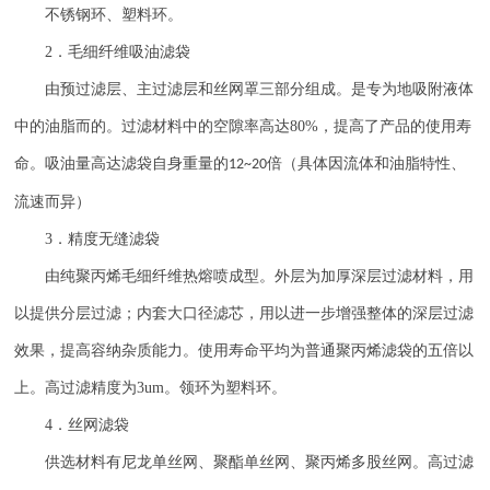
不锈钢环、塑料环。
2
．毛细纤维吸油滤袋
由预过滤层、主过滤层和丝网罩三部分组成。是专为地吸附液体
中的油脂而的。过滤材料中的空隙率高达
80%
，提高了产品的使用寿
命。吸油量高达滤袋自身重量的
倍（具体因流体和油脂特性、
12~20
流速而异）
3
．精度无缝滤袋
由纯聚丙烯毛细纤维热熔喷成型。外层为加厚深层过滤材料，用
以提供分层过滤；内套大口径滤芯，用以进一步增强整体的深层过滤
效果，提高容纳杂质能力。使用寿命平均为普通聚丙烯滤袋的五倍以
上。高过滤精度为
3um
。领环为塑料环。
4
．丝网滤袋
供选材料有尼龙单丝网、聚酯单丝网、聚丙烯多股丝网。高过滤