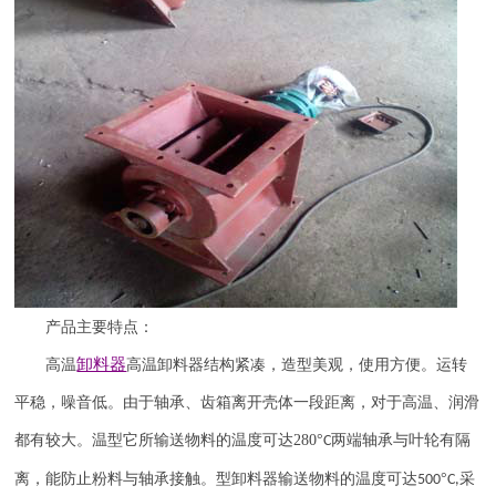
产品主要特点：
卸料器
高温
高温卸料器结构紧凑，造型美观，使用方便。运转
平稳，噪音低。由于轴承、齿箱离开壳体一段距离，对于高温、润滑
都有较大。温型它所输送物料的温度可达
280
°
两端轴承与叶轮有隔
C
离，能防止粉料与轴承接触。型卸料器输送物料的温度可达
°
采
500
C,