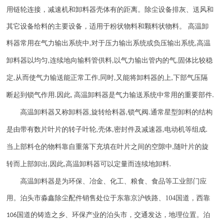
用链轮连接，减速机和卸料器壳体有的距离。除尘设备排灰、送风和
其它设备给料的主要设备，适用于粉状物料和颗料状物料。 高温卸
料器常用在气力输出系统中
对于压力输出系统或负压输出系统
高温
,
,
卸料器以均匀
连续地向输料管供料
以气力输出管内的气
固体比较稳
,
,
,
定
从而使气力输送能正常工作
同时
又能将卸料器的上
下部气压隔
,
,
,
,
断起到锁气作用
因此
高温卸料器是气力输送系统中常用的重要部件
.
,
.
高温卸料器又称卸料器
,
旋转给料器
锁气阀
通常星型卸料的结构
,
.
是由带有数片叶片的转子叶轮
壳体
密封件及减速器
电动机等组成
,
,
,
.
当上部料仓的物料靠自重落下充填在叶片之间的空隙中
随叶片的旋
,
转而上部卸出
因此
高温卸料器可以定量而连续地卸料
,
,
.
高温卸料器是为环保、冶金、化工、粮食、食品等工业部门应
用。
泊头市淼鑫除尘配件销售处位于东靠京沪铁路、
104
国道，西靠
国道的铸造之乡、环保产业的泊头市，交通发达，地理位置。泊
106