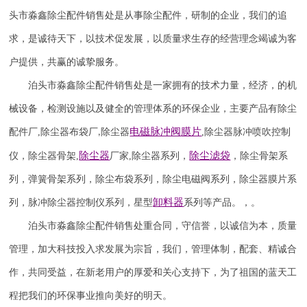
头市淼鑫除尘配件销售处是从事除尘配件，研制的企业，我们的追
求，是诚待天下，以技术促发展，以质量求生存的经营理念竭诚为客
户提供，共赢的诚挚服务。
泊头市淼鑫除尘配件销售处是一家拥有的技术力量，经济，的机
械设备，检测设施以及健全的管理体系的环保企业，主要产品有除尘
电磁脉冲阀
膜片
配件厂
,
除尘器布袋厂
除尘器
,
除尘器
脉冲喷吹
控制
,
除尘器
除尘滤袋
仪
，
除尘器骨架
,
厂家
,
除尘器系列，
，除尘骨架系
列，弹簧骨架系列，除尘布袋系列，除尘电磁阀系列，除尘器膜片系
卸料器
列，脉冲除尘器控制仪系列，星型
系列等产品。，。
泊头市淼鑫除尘配件销售处重合同，守信誉，以诚信为本，质量
管理，加大科技投入求发展为宗旨，我们，管理体制，配套、精诚合
作，共同受益，在新老用户的厚爱和关心支持下，为了祖国的蓝天工
程把我们的环保事业推向美好的明天。