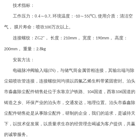
技术指标：
工作压力：
0.4
～
环境温度：
～
℃
使用介质：清洁空
0.7,
-10
55(
),
气， 膜片寿命：喷吹
万次以上。
100
连接螺纹：
ZG2"
， 长度：
， 宽度：
， 高度：
210mm
190mm
， 重量：
200mm
2.8kg
安装方法：
电磁脉冲阀输入端
(IN)
，与储气筒金属管相连接，其输出端与除
尘箱喷吹管连接，连接螺纹间均填以四氟乙烯生料带紧固密封。泊头
市淼鑫除尘配件销售处位于东靠京沪铁路、
国道，西靠
国道的
104
106
铸造之乡、环保产业的泊头市，交通发达，地理位置。泊头市淼鑫除
尘配件销售处是从事除尘配件，研制的企业，我们的追求，是诚待天
下，以技术促发展，以质量求生存的经营理念竭诚为客户提供，共赢
的诚挚服务。