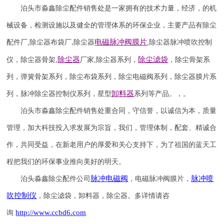
泊头市淼鑫除尘配件销售处是一家拥有的技术力量，经济，的机
械设备，检测设施以及健全的管理体系的环保企业，主要产品有除尘
电磁脉冲阀
膜片
配件厂
,
除尘器布袋厂
除尘器
,
除尘器
脉冲喷吹
控制
,
除尘器
除尘滤袋
仪
，
除尘器骨架
,
厂家
,
除尘器系列，
，除尘骨架系
列，弹簧骨架系列，除尘布袋系列，除尘电磁阀系列，除尘器膜片系
卸料器
列，脉冲除尘器控制仪系列，星型
系列等产品。，。
泊头市淼鑫除尘配件销售处重合同，守信誉，以诚信为本，质量
管理，加大科技投入求发展为宗旨，我们，管理体制，配套、精诚合
作，共同受益，在新老用户的厚爱和关心支持下，为了祖国的蓝天工
程把我们的环保事业推向美好的明天。
脉冲电磁阀
脉冲喷
泊头淼鑫除尘配件公司
，电磁脉冲阀膜片，
吹
控制仪
，除尘滤袋，卸料器，除尘器。
多详情请咨
http://
www.ccbd6.com
询