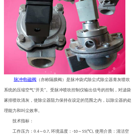
脉冲电磁阀
（亦称隔膜阀）是脉冲袋式除尘式除尘器青灰喷吹
系统的压缩空气
“开关”。受脉冲喷吹控制仪输出信号的控制，对滤袋
诼排喷吹清灰，使除尘器阻力保持在设定的范围之内，以除尘器的处
理能力和叫尘效率。
技术指标：
工作压力：
0.4
～
环境温度：
～
℃
使用介质：清洁空
0.7,
-10
55(
),