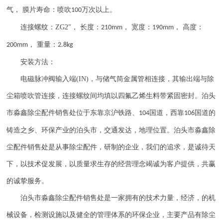
气， 膜片寿命：喷吹
万次以上。
100
连接螺纹：
ZG2"
， 长度：
， 宽度：
， 高度：
210mm
190mm
， 重量：
200mm
2.8kg
安装方法：
电磁脉冲阀输入端
(IN)
，与储气筒金属管相连接，其输出端与除
尘箱喷吹管连接，连接螺纹间均填以四氟乙烯生料带紧固密封。泊头
市淼鑫除尘配件销售处位于东靠京沪铁路、
国道，西靠
国道的
104
106
铸造之乡、环保产业的泊头市，交通发达，地理位置。泊头市淼鑫除
尘配件销售处是从事除尘配件，研制的企业，我们的追求，是诚待天
下，以技术促发展，以质量求生存的经营理念竭诚为客户提供，共赢
的诚挚服务。
泊头市淼鑫除尘配件销售处是一家拥有的技术力量，经济，的机
械设备，检测设施以及健全的管理体系的环保企业，主要产品有除尘