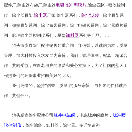
电磁脉冲阀
膜片
配件厂
,
除尘器布袋厂
除尘器
,
除尘器
脉冲喷吹
控制
,
除尘器
除尘滤袋
仪
，
除尘器骨架
,
厂家
,
除尘器系列，
，除尘骨架系
列，弹簧骨架系列，除尘布袋系列，除尘电磁阀系列，除尘器膜片系
卸料器
列，脉冲除尘器控制仪系列，星型
系列等产品。，。
泊头市淼鑫除尘配件销售处重合同，守信誉，以诚信为本，质量
管理，加大科技投入求发展为宗旨，我们，管理体制，配套、精诚合
作，共同受益，在新老用户的厚爱和关心支持下，为了祖国的蓝天工
程把我们的环保事业推向美好的明天。
我们凭借的，坚持
“信誉、质量”的服务宗旨，与各界同仁精诚合
作，共创伟业。
脉冲电磁阀
脉冲喷
泊头淼鑫除尘配件公司
，电磁脉冲阀膜片，
吹
控制仪
，除尘滤袋，卸料器，除尘器。
多详情请咨