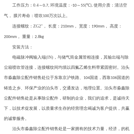
工作压力：
0.4
～
环境温度：
～
℃
使用介质：清洁空
0.7,
-10
55(
),
气， 膜片寿命：喷吹
万次以上。
100
连接螺纹：
ZG2"
， 长度：
， 宽度：
， 高度：
210mm
190mm
， 重量：
200mm
2.8kg
安装方法：
电磁脉冲阀输入端
(IN)
，与储气筒金属管相连接，其输出端与除
尘箱喷吹管连接，连接螺纹间均填以四氟乙烯生料带紧固密封。泊头
市淼鑫除尘配件销售处位于东靠京沪铁路、
国道，西靠
国道的
104
106
铸造之乡、环保产业的泊头市，交通发达，地理位置。泊头市淼鑫除
尘配件销售处是从事除尘配件，研制的企业，我们的追求，是诚待天
下，以技术促发展，以质量求生存的经营理念竭诚为客户提供，共赢
的诚挚服务。
泊头市淼鑫除尘配件销售处是一家拥有的技术力量，经济，的机