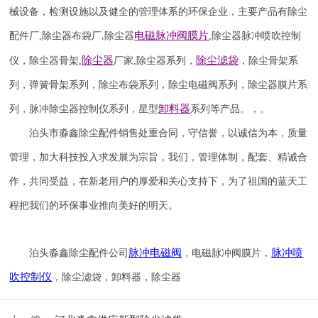
械设备，检测设施以及健全的管理体系的环保企业，主要产品有除尘
电磁脉冲阀
膜片
配件厂
,
除尘器布袋厂
除尘器
,
除尘器
脉冲喷吹
控制
,
除尘器
除尘滤袋
仪
，
除尘器骨架
,
厂家
,
除尘器系列，
，除尘骨架系
列，弹簧骨架系列，除尘布袋系列，除尘电磁阀系列，除尘器膜片系
卸料器
列，脉冲除尘器控制仪系列，星型
系列等产品。，。
泊头市淼鑫除尘配件销售处重合同，守信誉，以诚信为本，质量
管理，加大科技投入求发展为宗旨，我们，管理体制，配套、精诚合
作，共同受益，在新老用户的厚爱和关心支持下，为了祖国的蓝天工
程把我们的环保事业推向美好的明天。
脉冲电磁阀
脉冲喷
泊头淼鑫除尘配件公司
，电磁脉冲阀膜片，
吹
控制仪
，除尘滤袋，卸料器，除尘器