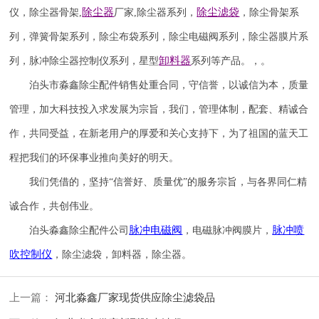
除尘器
除尘滤袋
仪
，
除尘器骨架
,
厂家
,
除尘器系列，
，除尘骨架系
列，弹簧骨架系列，除尘布袋系列，除尘电磁阀系列，除尘器膜片系
卸料器
列，脉冲除尘器控制仪系列，星型
系列等产品。，。
泊头市淼鑫除尘配件销售处重合同，守信誉，以诚信为本，质量
管理，加大科技投入求发展为宗旨，我们，管理体制，配套、精诚合
作，共同受益，在新老用户的厚爱和关心支持下，为了祖国的蓝天工
程把我们的环保事业推向美好的明天。
我们凭借的，坚持
“信誉
好
、质量
优
”的服务宗旨，与各界同仁精
诚合作，共创伟业。
脉冲电磁阀
脉冲喷
泊头淼鑫除尘配件公司
，电磁脉冲阀膜片，
吹
控制仪
，除尘滤袋，卸料器，除尘器。
上一篇：
河北淼鑫厂家现货供应除尘滤袋品