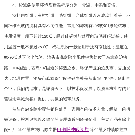
4
、按滤袋使用环境及耐温程序分为：常温、中温和高温。
滤料用纤维，有棉纤维、毛纤维、合成纤维以及玻璃纤维等，不
同纤维织成的滤料具有不同性能。常用的滤料有
208
或
涤轮绒布，
901
使用温度一般不超过
℃，经过硅硐树脂处理的玻璃纤维滤袋，使
120
用温度一般不超过
℃，棉毛织物一般适用于没有腐蚀性；温度在
250
℃以下含尘气体。泊头市淼鑫除尘配件销售处位于东靠京沪铁
80-90
路、
国道，西靠
国道的铸造之乡、环保产业的泊头市，交通发
104
106
达，地理位置。泊头市淼鑫除尘配件销售处是从事除尘配件，研制的
企业，我们的追求，是诚待天下，以技术促发展，以质量求生存的经
营理念竭诚为客户提供，共赢的诚挚服务。
泊头市淼鑫除尘配件销售处是一家拥有的技术力量，经济，的机
械设备，检测设施以及健全的管理体系的环保企业，主要产品有除尘
电磁脉冲阀
膜片
配件厂
,
除尘器布袋厂
除尘器
,
除尘器
脉冲喷吹
控制
,