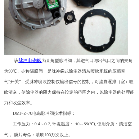
脉冲电磁阀
该
为直角型脉冲阀，其进气口与出气口之间的夹角
为
90
℃，亦称隔膜阀，是脉冲袋式除尘器清灰喷吹系统的压缩空
气“开关”，受脉冲喷吹控制仪输出信号的控制，对滤袋逐排（室）喷
吹清灰，使除尘器的阻力保持在设定的范围之内，以除尘器的处理能
力和收尘效率。
DMF-Z-70
电磁脉冲阀技术指标：
工作压力：
0.4
～
环境温度：
～
℃
使用介质：清洁空
0.7,
-10
55(
),
气， 膜片寿命：喷吹
万次以上。
100