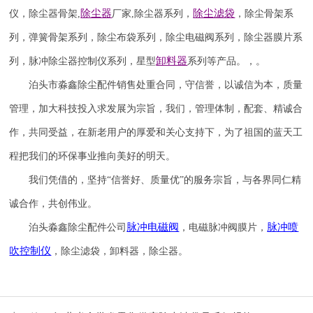
除尘器
除尘滤袋
仪
，
除尘器骨架
,
厂家
,
除尘器系列，
，除尘骨架系
列，弹簧骨架系列，除尘布袋系列，除尘电磁阀系列，除尘器膜片系
卸料器
列，脉冲除尘器控制仪系列，星型
系列等产品。，。
泊头市淼鑫除尘配件销售处重合同，守信誉，以诚信为本，质量
管理，加大科技投入求发展为宗旨，我们，管理体制，配套、精诚合
作，共同受益，在新老用户的厚爱和关心支持下，为了祖国的蓝天工
程把我们的环保事业推向美好的明天。
我们凭借的，坚持
“信誉
好
、质量
优
”的服务宗旨，与各界同仁精
诚合作，共创伟业。
脉冲电磁阀
脉冲喷
泊头淼鑫除尘配件公司
，电磁脉冲阀膜片，
吹
控制仪
，除尘滤袋，卸料器，除尘器。