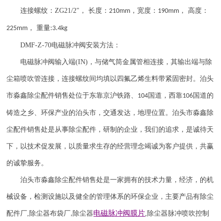
连接螺纹：
ZG21/2"
， 长度：
，宽度：
， 高度：
210mm
190mm
， 重量
225mm
:3.4kg
DMF-Z-70
电磁脉冲阀安装方法：
电磁脉冲阀输入端
(IN)
，与储气筒金属管相连接，其输出端与除
尘箱喷吹管连接，连接螺纹间均填以四氟乙烯生料带紧固密封。泊头
市淼鑫除尘配件销售处位于东靠京沪铁路、
国道，西靠
国道的
104
106
铸造之乡、环保产业的泊头市，交通发达，地理位置。泊头市淼鑫除
尘配件销售处是从事除尘配件，研制的企业，我们的追求，是诚待天
下，以技术促发展，以质量求生存的经营理念竭诚为客户提供，共赢
的诚挚服务。
泊头市淼鑫除尘配件销售处是一家拥有的技术力量，经济，的机
械设备，检测设施以及健全的管理体系的环保企业，主要产品有除尘
电磁脉冲阀
膜片
配件厂
,
除尘器布袋厂
除尘器
,
除尘器
脉冲喷吹
控制
,