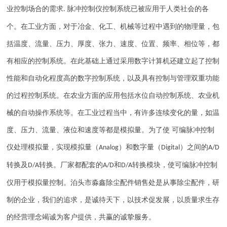
业控制场合的需求
脉冲控制仪控制系统已被应用于人类社会的各
.
个。在工业方面，对于冶金、化工、机械等过程中遇到的物理量，包
括温度、流量、压力、厚度、张力、速度、位置、频率、相位等，都
有相应的控制系统。在此基础上通过采用数字计算机还建立起了控制
性能和自动化程度高的数字控制系统，以及具有控制与管理双重功能
的过程控制系统。在农业方面的应用包括水位自动控制系统、农业机
械的自动操作系统等。在工业过程当中，有许多连续变化的量，如温
度、压力、流量、液位和速度等都是模拟量。为了使 可编脉冲控制
仪处理模拟量，实现模拟量（
）和数字量（
）之间的
Analog
Digital
A/D
转换及
转换。厂家都配套的
和
转换模块，使可编脉冲控制
D/A
A/D
D/A
仪用于模拟量控制。
泊头市淼鑫除尘配件销售处是从事除尘配件，研
制的企业，我们的追求，是诚待天下，以技术促发展，以质量求生存
的经营理念竭诚为客户提供，共赢的诚挚服务。