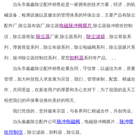
泊头市淼鑫除尘配件销售处是一家拥有的技术力量，经济，的机
械设备，检测设施以及健全的管理体系的环保企业，主要产品有除尘
电磁脉冲阀
膜片
配件厂
,
除尘器布袋厂
除尘器
,
除尘器
脉冲喷吹
控制
,
除尘器
除尘滤袋
仪
，
除尘器骨架
,
厂家
,
除尘器系列，
，除尘骨架系
列，弹簧骨架系列，除尘布袋系列，除尘电磁阀系列，除尘器膜片系
卸料器
列，脉冲除尘器控制仪系列，星型
系列等产品。，。
泊头市淼鑫除尘配件销售处重合同，守信誉，以诚信为本，质量
管理，加大科技投入求发展为宗旨，我们，管理体制，配套、精诚合
作，共同受益，在新老用户的厚爱和关心支持下，为了祖国的蓝天工
程把我们的环保事业推向美好的明天。
我们凭借的，坚持服务宗旨，与各界同仁精诚合作，共创伟业。
脉冲电磁阀
脉冲喷
泊头淼鑫除尘配件公司
，电磁脉冲阀膜片，
吹
控制仪
，除尘滤袋，卸料器，除尘器。