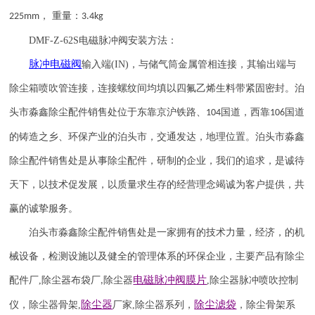
， 重量：
225mm
3.4kg
DMF-Z-62S
电磁脉冲阀安装方法：
脉冲电磁阀
输入端
(IN)
，与储气筒金属管相连接，其输出端与
除尘箱喷吹管连接，连接螺纹间均填以四氟乙烯生料带紧固密封。泊
头市淼鑫除尘配件销售处位于东靠京沪铁路、
国道，西靠
国道
104
106
的铸造之乡、环保产业的泊头市，交通发达，地理位置。泊头市淼鑫
除尘配件销售处是从事除尘配件，研制的企业，我们的追求，是诚待
天下，以技术促发展，以质量求生存的经营理念竭诚为客户提供，共
赢的诚挚服务。
泊头市淼鑫除尘配件销售处是一家拥有的技术力量，经济，的机
械设备，检测设施以及健全的管理体系的环保企业，主要产品有除尘
电磁脉冲阀
膜片
配件厂
,
除尘器布袋厂
除尘器
,
除尘器
脉冲喷吹
控制
,
除尘器
除尘滤袋
仪
，
除尘器骨架
,
厂家
,
除尘器系列，
，除尘骨架系