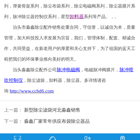
列，弹簧骨架系列，除尘布袋系列，除尘电磁阀系列，除尘器膜片系
卸料器
列，脉冲除尘器控制仪系列，星型
系列等产品。，。
泊头市淼鑫除尘配件销售处重合同，守信誉，以诚信为本，质量
管理，加大科技投入求发展为宗旨，我们，管理体制，配套、精诚合
作，共同受益，在新老用户的厚爱和关心支持下，为了祖国的蓝天工
程把我们的环保事业推向美好的明天。
脉冲电磁阀
脉冲喷
泊头淼鑫除尘配件公司
，电磁脉冲阀膜片，
吹
控制仪
，除尘滤袋，卸料器，除尘器。
多详情请咨
http://
www.ccbd6.com
询
上一篇：
新型除尘滤袋河北淼鑫销售
下一篇：
淼鑫厂家常年供应布袋除尘器品