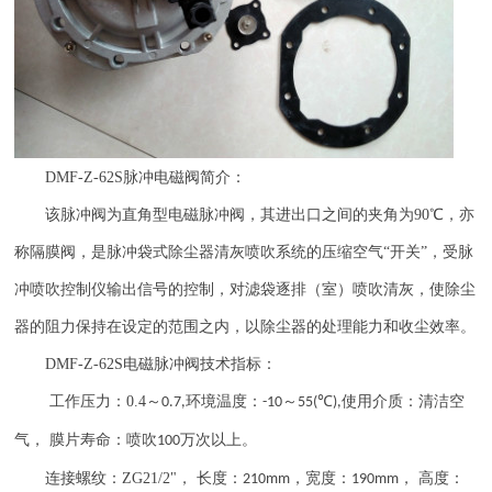
DMF-Z-62S
脉冲电磁阀简介：
该脉冲阀为直角型电磁脉冲阀，其进出口之间的夹角为
90
℃，亦
称隔膜阀，是脉冲袋式除尘器清灰喷吹系统的压缩空气“开关”，受脉
冲喷吹控制仪输出信号的控制，对滤袋逐排（室）喷吹清灰，使除尘
器的阻力保持在设定的范围之内，以除尘器的处理能力和收尘效率。
DMF-Z-62S
电磁脉冲阀技术指标：
工作压力：
0.4
～
环境温度：
～
℃
使用介质：清洁空
0.7,
-10
55(
),
气， 膜片寿命：喷吹
万次以上。
100
连接螺纹：
ZG21/2"
， 长度：
，宽度：
， 高度：
210mm
190mm