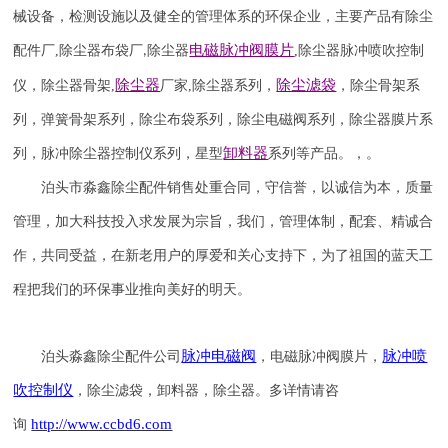
械设备，检测设施以及健全的管理体系的环保企业，主要产品有除尘
电磁脉冲阀
膜片
配件厂
,
除尘器布袋厂
除尘器
,
除尘器
脉冲喷吹
控制
,
除尘器
除尘滤袋
仪
，
除尘器骨架
,
厂家
,
除尘器系列，
，除尘骨架系
列，弹簧骨架系列，除尘布袋系列，除尘电磁阀系列，除尘器膜片系
卸料器
列，脉冲除尘器控制仪系列，星型
系列等产品。，。
泊头市淼鑫除尘配件销售处重合同，守信誉，以诚信为本，质量
管理，加大科技投入求发展为宗旨，我们，管理体制，配套、精诚合
作，共同受益，在新老用户的厚爱和关心支持下，为了祖国的蓝天工
程把我们的环保事业推向美好的明天。
脉冲电磁阀
脉冲喷
泊头淼鑫除尘配件公司
，电磁脉冲阀膜片，
吹
控制仪
，除尘滤袋，卸料器，除尘器。
多详情请咨
http://
www.ccbd6.com
询