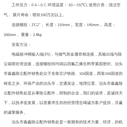
工作压力：
0.4
～
环境温度：
～
℃
使用介质：清洁空
0.7,
-10
55(
),
气， 膜片寿命：喷吹
万次以上。
100
连接螺纹：
ZG2"
， 长度：
， 宽度：
， 高度：
210mm
190mm
， 重量：
200mm
2.8kg
安装方法：
电磁脉冲阀输入端
(IN)
，与储气筒金属管相连接，其输出端与除
尘箱喷吹管连接，连接螺纹间均填以四氟乙烯生料带紧固密封。泊头
市淼鑫除尘配件销售处位于东靠京沪铁路、
国道，西靠
国道的
104
106
铸造之乡、环保产业的泊头市，交通发达，地理位置。泊头市淼鑫除
尘配件销售处是从事除尘配件，研制的企业，我们的追求，是诚待天
下，以技术促发展，以质量求生存的经营理念竭诚为客户提供，共赢
的诚挚服务。
泊头市淼鑫除尘配件销售处是一家拥有的技术力量，经济，的机