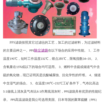
PPS
滤袋按照其它过滤毡的工艺，加工的过滤材料，为过滤材料
除尘滤袋
的主要品种之一。
在以下场合的应用中性能。
1
、工作
PPS
温度
℃，短时工作温度
℃，熔点
℃，限氧指数
。
、
190
232
285
34~35
2
含氧量在
或以下的场合均可适用。
、燃料中含硫或烟道气中含
15%
3
硫的氧化物，现已证明其是抗酸碱腐蚀、抗化学性的纤维。
、烟道
4
中含湿气的场合。
、在温度
℃
℃工矿条件下，气布比高达
5
190
~232
做线上清灰及气布比
作离线清灰时，
滤袋具有优异的性能纪
5:1
6:1
PPS
录。
高温滤袋是我公司选用美国、日本等国的聚苯硫醚（
）
PPS
PPS