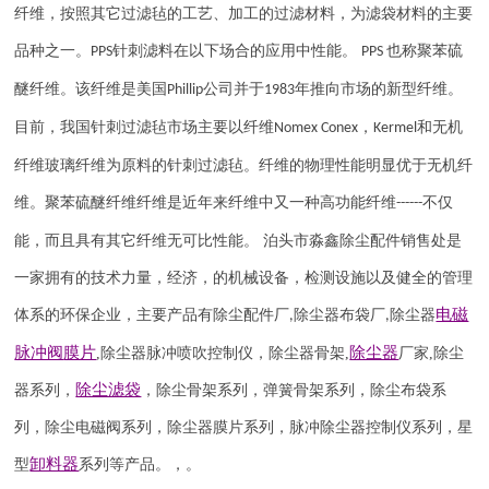
纤维，按照其它过滤毡的工艺、加工的过滤材料，为滤袋材料的主要
品种之一。
针刺滤料在以下场合的应用中性能。
也称聚苯硫
PPS
PPS
醚纤维。该纤维是美国
公司并于
年推向市场的新型纤维。
Phillip
1983
目前，我国针刺过滤毡市场主要以纤维
，
和无机
Nomex Conex
Kermel
纤维玻璃纤维为原料的针刺过滤毡。纤维的物理性能明显优于无机纤
维。聚苯硫醚纤维纤维是近年来纤维中又一种高功能纤维
不仅
------
能，而且具有其它纤维无可比性能。 泊头市淼鑫除尘配件销售处是
一家拥有的技术力量，经济，的机械设备，检测设施以及健全的管理
电磁
体系的环保企业，主要产品有除尘配件厂
除尘器布袋厂
除尘器
,
,
脉冲阀
膜片
除尘器
,
除尘器
脉冲喷吹
控制仪
，
除尘器骨架
,
厂家
,
除尘
除尘滤袋
器系列，
，除尘骨架系列，弹簧骨架系列，除尘布袋系
列，除尘电磁阀系列，除尘器膜片系列，脉冲除尘器控制仪系列，星
卸料器
型
系列等产品。，。