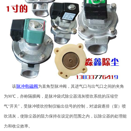
脉冲电磁阀
该
为直角型脉冲阀，其进气口与出气口之间的夹角
为
90
℃，亦称隔膜阀，是脉冲袋式除尘器清灰喷吹系统的压缩空
气“开关”，受脉冲喷吹控制仪输出信号的控制，对滤袋逐排（室）喷
吹清灰，使除尘器的阻力保持在设定的范围之内，以除尘器的处理能
力和收尘效率。