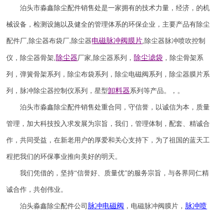
泊头市淼鑫除尘配件销售处是一家拥有的技术力量，经济，的机
械设备，检测设施以及健全的管理体系的环保企业，主要产品有除尘
电磁脉冲阀
膜片
配件厂
,
除尘器布袋厂
除尘器
,
除尘器
脉冲喷吹
控制
,
除尘器
除尘滤袋
仪
，
除尘器骨架
,
厂家
,
除尘器系列，
，除尘骨架系
列，弹簧骨架系列，除尘布袋系列，除尘电磁阀系列，除尘器膜片系
卸料器
列，脉冲除尘器控制仪系列，星型
系列等产品。，。
泊头市淼鑫除尘配件销售处重合同，守信誉，以诚信为本，质量
管理，加大科技投入求发展为宗旨，我们，管理体制，配套、精诚合
作，共同受益，在新老用户的厚爱和关心支持下，为了祖国的蓝天工
程把我们的环保事业推向美好的明天。
我们凭借的，坚持
“信誉
好
、质量
优
”的服务宗旨，与各界同仁精
诚合作，共创伟业。
脉冲电磁阀
脉冲喷
泊头淼鑫除尘配件公司
，电磁脉冲阀膜片，