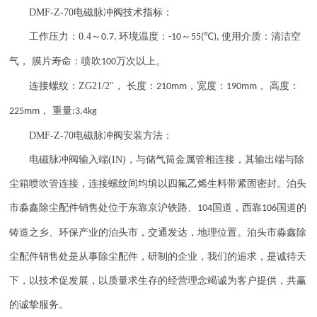
DMF-Z-70
电磁脉冲阀技术指标：
工作压力：
0.4
～
环境温度：
～
℃
使用介质：清洁空
0.7,
-10
55(
),
气， 膜片寿命：喷吹
万次以上。
100
连接螺纹：
ZG21/2"
， 长度：
，宽度：
， 高度：
210mm
190mm
， 重量
225mm
:3.4kg
DMF-Z-70
电磁脉冲阀安装方法：
电磁脉冲阀输入端
(IN)
，与储气筒金属管相连接，其输出端与除
尘箱喷吹管连接，连接螺纹间均填以四氟乙烯生料带紧固密封。泊头
市淼鑫除尘配件销售处位于东靠京沪铁路、
国道，西靠
国道的
104
106
铸造之乡、环保产业的泊头市，交通发达，地理位置。泊头市淼鑫除
尘配件销售处是从事除尘配件，研制的企业，我们的追求，是诚待天
下，以技术促发展，以质量求生存的经营理念竭诚为客户提供，共赢
的诚挚服务。