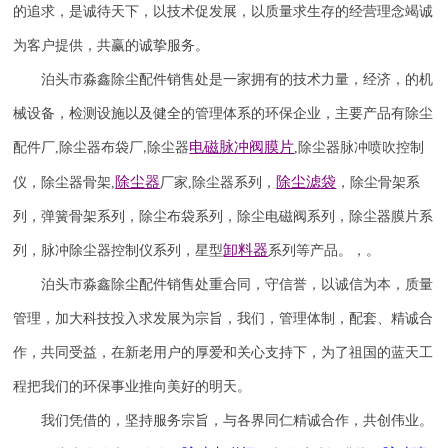
的追求，是诚待天下，以技术促发展，以质量求生存的经营理念竭诚
为客户提供，共赢的诚挚服务。
泊头市淼鑫除尘配件销售处是一家拥有的技术力量，经济，的机
械设备，检测设施以及健全的管理体系的环保企业，主要产品有除尘
电磁脉冲阀
膜片
配件厂
,
除尘器布袋厂
除尘器
,
除尘器
脉冲喷吹
控制
,
除尘器
除尘滤袋
仪
，
除尘器骨架
,
厂家
,
除尘器系列，
，除尘骨架系
列，弹簧骨架系列，除尘布袋系列，除尘电磁阀系列，除尘器膜片系
卸料器
列，脉冲除尘器控制仪系列，星型
系列等产品。，。
泊头市淼鑫除尘配件销售处重合同，守信誉，以诚信为本，质量
管理，加大科技投入求发展为宗旨，我们，管理体制，配套、精诚合
作，共同受益，在新老用户的厚爱和关心支持下，为了祖国的蓝天工
程把我们的环保事业推向美好的明天。
我们凭借的，坚持服务宗旨，与各界同仁精诚合作，共创伟业。