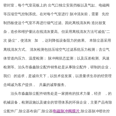
密封室，每个气室花板上的 出气口独立安装挡板以及气缸、电磁阀
等压缩空气控制系统。在对每个气室进行 脉冲清灰前，需要 先控
制挡板使这个气室不再进行烟气过滤。因此离线清灰构 造比较复
杂，造价和维护量比在线清灰要高。但采用离线清灰方法可减低“二
次 扬尘
，使清灰 加 ，达到降低设备阻力的效果。 本除尘器采用
"
离线清灰方式。 清灰检测包括压缩空气过滤系统压力检测；含尘气
体管道内压力、温度检测； 脉冲阀状态监测；以及压差检测、风速
检测等。
泊
头市淼鑫除尘配件销售处是从事除尘配件，研制的企业，
我们 的追求，是诚待天下，以技术促发展，以质量求生存的经营理
念竭诚为客户提供， 共赢的诚挚服务。
泊头市淼鑫除尘配件销售处是一家拥有的技术力量，经济 ，的
机械设备，检测设施以及健全的管理体系的环保企业，主要产品有除
电磁脉冲阀
膜片
尘配件厂
除尘器布袋厂
除尘器
,
除尘器
脉冲喷吹
控
,
,