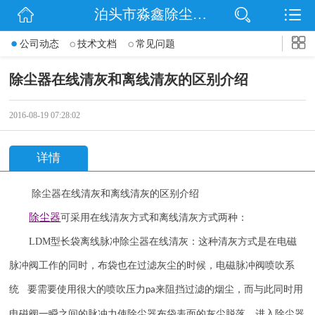
泊头市淼鑫除尘配件销售处
网站首页
公司动态
技术文档
常见问题
公司简介
除尘器在线清灰和离线清灰的区别介绍
公司动态
2016-08-19 07:28:02
产品展示
详情
联系我们
除尘器在线清灰和离线清灰的区别介绍
除尘器
可采用在线清灰方式和离线清灰方式两种：
LDM
型长袋离线脉冲除尘器在线清灰：这种清灰方式是在电磁
脉冲阀工作的同时，布袋也在过滤灰尘的时候，电磁脉冲阀喷吹系
统 要需要使用很大的喷吹压力
来阻挡过滤的烟尘，而与此同时用
pa
电磁阀一瞬之间的脉冲力使除尘器布袋表面的灰尘脱落，进入除尘器