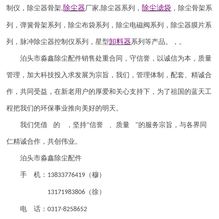
除尘器
除尘滤袋
制仪
，
除尘器骨架
厂家
除尘器系列，
，除尘骨架系
,
,
列，弹簧骨架系列，除尘布袋系列，除尘电磁阀系列，除尘器膜片系
卸料器
列，脉冲除尘器控制仪系列，星型
系列等产品。，。
泊头市淼鑫除尘配件销售处重合同，守信誉，以诚信为本，质量
管理，加大科技投入求发展为宗旨，我们，管理体制，配套、精诚合
作，共同受益，在新老用户的厚爱和关心支持下，为了祖国的蓝天工
程把我们的环保事业推向美好的明天。
我们凭借 的 ，坚持“信誉 、质量 ”的服务宗旨，与各界同
仁精诚合作，共创伟业。
泊头市淼鑫除尘配件
手 机：
（穆）
13833776419
（徐）
13171983806
电 话：
0317-8258652