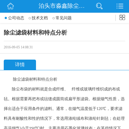
泊头市淼鑫除尘配件销售处
网站首页
公司动态
技术文档
常见问题
公司简介
除尘滤袋材料和特点分析
公司动态
2016-09-05 14:08:31
产品展示
详情
联系我们
除尘滤袋材料和特点分析
除尘布袋的材料就是合成纤维、 纤维或玻璃纤维织成的布或
毡。根据需要再把布或毡缝成圆筒或扁平形滤袋。根据烟气性质，选
择出适合于应用条件的滤料。通常，在烟气温度低于
120
℃，要求滤
料具有耐酸性和性的情况下，常选用涤纶绒布和涤纶针刺毡；在处理
高温烟气
小于
℃
时，主要选用石墨化玻璃丝布；在某些情况下，
(
250
)