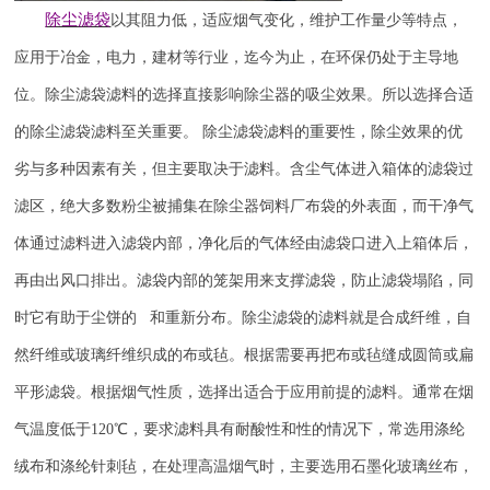
除尘滤袋
以其阻力低，适应烟气变化，维护工作量少等特点，
应用于冶金，电力，建材等行业，迄今为止，在环保仍处于主导地
位。除尘滤袋滤料的选择直接影响除尘器的吸尘效果。所以选择合适
的除尘滤袋滤料至关重要。
除尘滤袋滤料的重要性，除尘效果的优
劣与多种因素有关，但主要取决于滤料。含尘气体进入箱体的滤袋过
滤区，绝大多数粉尘被捕集在除尘器饲料厂布袋的外表面，而干净气
体通过滤料进入滤袋内部，净化后的气体经由滤袋口进入上箱体后，
再由出风口排出。滤袋内部的笼架用来支撑滤袋，防止滤袋塌陷，同
时它有助于尘饼的 和重新分布。除尘滤袋的滤料就是合成纤维，自
然纤维或玻璃纤维织成的布或毡。根据需要再把布或毡缝成圆筒或扁
平形滤袋。根据烟气性质，选择出适合于应用前提的滤料。通常在烟
气温度低于
120
℃，要求滤料具有耐酸性和性的情况下，常选用涤纶
绒布和涤纶针刺毡，在处理高温烟气时，主要选用石墨化玻璃丝布，