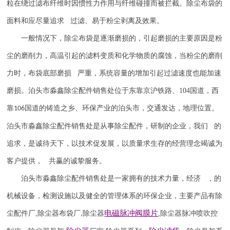
粒在绕过滤布纤维时因惯性力作用与纤维碰撞而被拦截。除尘布袋的
面料和应尽量追求 过滤、易于粉尘剥离及效果。
一般情况下，除尘布袋是逐渐磨损的，引起磨损的主要原因是粉
尘的磨削力，高温引起的滤料变质和化学物质的腐蚀，当粉尘的磨削
力时，布袋底部磨损 严重，系统容量的增加引起过滤速度也能加速
磨损。泊头市淼鑫除尘配件销售处位于东靠京沪铁路、
104
国道，西
靠
国道的铸造之乡、环保产业的泊头市，交通发达，地理位置。
106
泊头市淼鑫除尘配件销售处是从事除尘配件，研制的企业，我们 的
追求，是诚待天下，以技术促发展，以质量求生存的经营理念竭诚为
客户提供， 共赢的诚挚服务。
泊头市淼鑫除尘配件销售处是一家拥有的技术力量，经济 ，的
机械设备，检测设施以及健全的管理体系的环保企业，主要产品有除
电磁脉冲阀
膜片
尘配件厂
,
除尘器布袋厂
除尘器
,
除尘器
脉冲喷吹
控
,