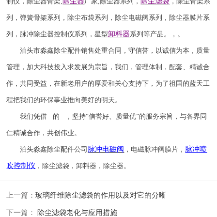
除尘器
除尘滤袋
制仪
，
除尘器骨架
,
厂家
,
除尘器系列，
，除尘骨架系
列，弹簧骨架系列，除尘布袋系列，除尘电磁阀系列，除尘器膜片系
卸料器
列，脉冲除尘器控制仪系列，星型
系列等产品。，。
泊头市淼鑫除尘配件销售处重合同，守信誉，以诚信为本，质量
管理，加大科技投入求发展为宗旨，我们，管理体制，配套、精诚合
作，共同受益，在新老用户的厚爱和关心支持下，为了祖国的蓝天工
程把我们的环保事业推向美好的明天。
我们凭借 的 ，坚持
“信誉
好
、质量
优
”的服务宗旨，与各界同
仁精诚合作，共创伟业。
脉冲电磁阀
脉冲喷
泊头淼鑫除尘配件公司
，电磁脉冲阀膜片，
吹
控制仪
，除尘滤袋，卸料器，除尘器。
上一篇：
玻璃纤维除尘滤袋的作用以及对它的分晰
下一篇：
除尘滤袋老化与应用措施