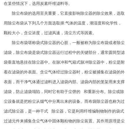
在某些情况下，选用炭素纤维滤料等。
除尘布袋的选用至关重要，它直接影响除尘器的除尘效果，选取
用除尘布袋从下列几个方面选取择
:
气体的温度，潮湿度和化学性，
颗粒大小，含尘浓度，过滤风速，清尘方式等因素。
除尘布袋堪称袋式除尘器的心脏，一般被称为除尘布袋或者除尘
滤袋，除尘布袋是袋式除尘器运行过程中的关键部分，通常圆筒型滤
袋垂直地悬挂在除尘器中。在脉冲和气箱式脉冲除尘器中，粉尘是附
着在滤袋的外表面。含尘气体经过除尘器时，粉尘被捕集在滤袋的外
表面，而干净气体通过滤料进入滤袋内部。滤袋内部的笼架用来支撑
滤袋，防止滤袋塌陷，同时它有助于尘饼的 和重新分布。除尘或除
尘设备就是把粉尘从烟气中分离出来的设备。而布袋除尘器也称为过
滤式除尘器，是一种干式 除尘器，它是利用纤维编制物制作的袋式
过滤元件来捕集含尘气体中固体颗粒物的除尘装置。其作用原理是尘