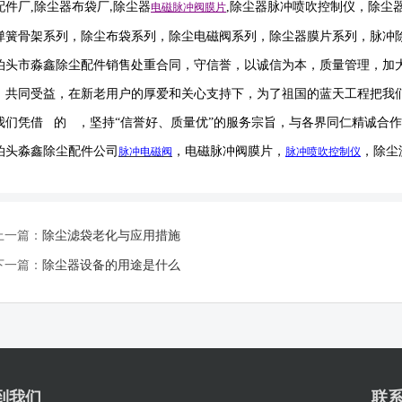
配件厂
,
除尘器布袋厂
除尘器
,
除尘器
脉冲喷吹
控制仪
，
除尘
,
电磁脉冲阀
膜片
弹簧骨架系列，除尘布袋系列，除尘电磁阀系列，除尘器膜片系列，脉冲
泊头市淼鑫除尘配件销售处重合同，守信誉，以诚信为本，质量管理，加
，共同受益，在新老用户的厚爱和关心支持下，为了祖国的蓝天工程把我
我们凭借 的 ，坚持
“信誉
好
、质量
优
”的服务宗旨，与各界同仁精诚合
泊头淼鑫除尘配件公司
，电磁脉冲阀膜片，
，除尘
脉冲电磁阀
脉冲喷吹
控制仪
上一篇：
除尘滤袋老化与应用措施
下一篇：
除尘器设备的用途是什么
到我们
联