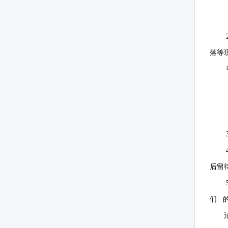
落等
后留
们 