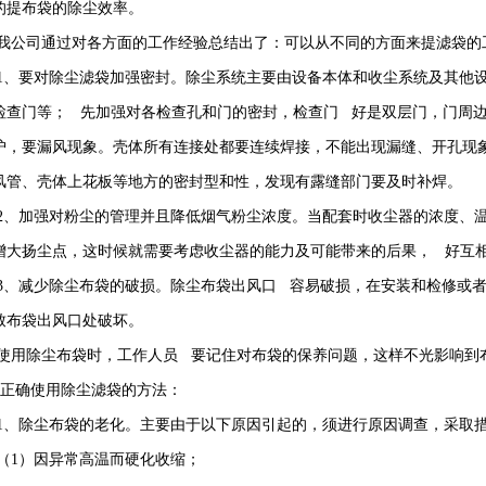
的提布袋的除尘效率。
我公司通过对各方面的工作经验总结出了：可以从不同的方面来提滤袋的
1
、要对除尘滤袋加强密封。除尘系统主要由设备本体和收尘系统及其他
检查门等； 先加强对各检查孔和门的密封，检查门 好是双层门，门周
护，要漏风现象。壳体所有连接处都要连续焊接，不能出现漏缝、开孔现
风管、壳体上花板等地方的密封型和性，发现有露缝部门要及时补焊。
2
、加强对粉尘的管理并且降低烟气粉尘浓度。当配套时收尘器的浓度、
增大扬尘点，这时候就需要考虑收尘器的能力及可能带来的后果， 好互
3
、减少除尘布袋的破损。除尘布袋出风口 容易破损，在安装和检修或
致布袋出风口处破坏。
使用除尘布袋时，工作人员 要记住对布袋的保养问题，这样不光影响到
正确使用除尘滤袋的方法：
1
、除尘布袋的老化。主要由于以下原因引起的，须进行原因调查，采取
（
1
）因异常高温而硬化收缩；