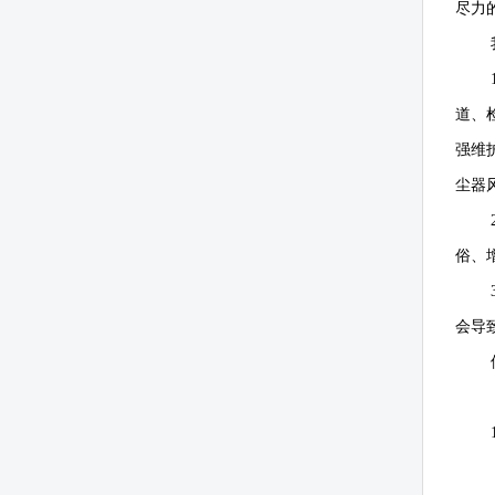
尽力
道、
强维
尘器
俗、
会导