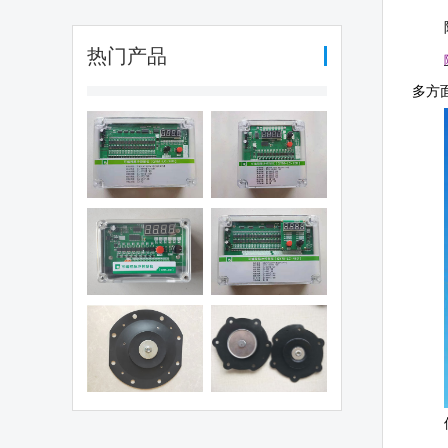
热门产品
多方
编程脉冲控制
可编程脉冲控制
（QYM-LC-
仪（QYM-LC-
30D)
12D)
编程脉冲控制
可编程脉冲控制
仪（QHK-8D)
仪（QYM-LC-
48D)
电磁阀膜片
1.5寸阀膜片