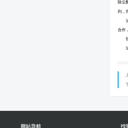
除尘
列，
合作
网站导航
找