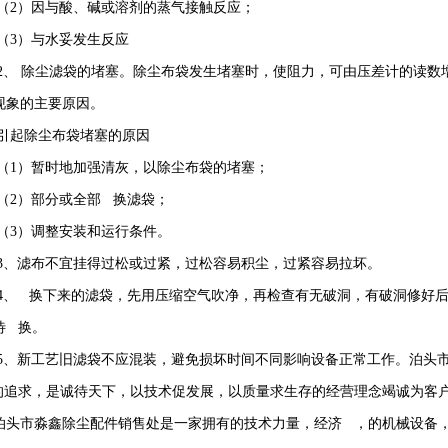
（
2
）因与酸、碱或溶剂的蒸气接触反应；
（
3
）与水妥发生反应
2
、 除尘滤袋的堵塞。除尘布袋发生堵塞时，使阻力，可由压差计的读数
现象的主要原因。
引起除尘布袋堵塞的原因
（
1
）暂时地加强清灰，以除尘布袋的堵塞；
（
2
）部分或全部 换滤袋；
（
3
）调整安装和运行条件。
3
、滤布不宜挂得过松或过紧，过松容易积尘，过紧容易拉坏。
4
、 换下来的滤袋，先用压缩空气吹净，再检查有无破洞，有破洞修好
待 换。
5
、新工艺旧滤袋不应混装，避免损坏时间不同影响设备正常工作。泊头
的追求，是诚待天下，以技术促发展，以质量求生存的经营理念竭诚为客
泊头市淼鑫除尘配件销售处是一家拥有的技术力量，经济 ，的机械设备