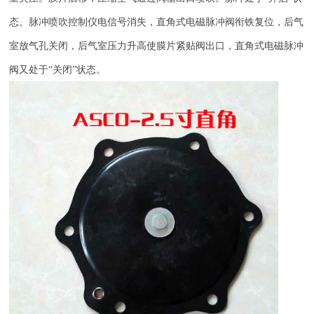
态。脉冲喷吹控制仪电信号消失，直角式电磁脉冲阀衔铁复位，后气
室放气孔关闭，后气室压力升高使膜片紧贴阀出口，直角式电磁脉冲
阀又处于“关闭”状态。