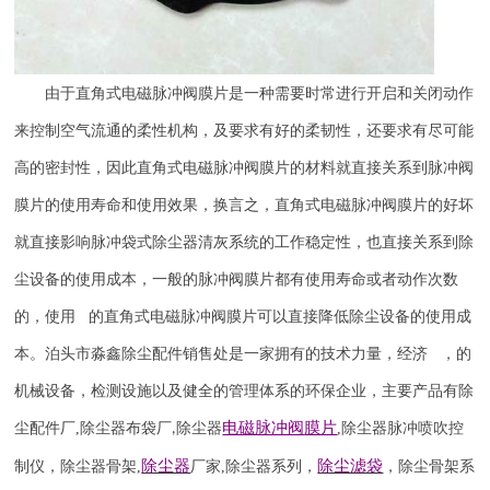
由于直角式电磁脉冲阀膜片是一种需要时常进行开启和关闭动作
来控制空气流通的柔性机构，及要求有好的柔韧性，还要求有尽可能
高的密封性，因此直角式电磁脉冲阀膜片的材料就直接关系到脉冲阀
膜片的使用寿命和使用效果，换言之，直角式电磁脉冲阀膜片的好坏
就直接影响脉冲袋式除尘器清灰系统的工作稳定性，也直接关系到除
尘设备的使用成本，一般的脉冲阀膜片都有使用寿命或者动作次数
的，使用 的直角式电磁脉冲阀膜片可以直接降低除尘设备的使用成
本。泊头市淼鑫除尘配件销售处是一家拥有的技术力量，经济 ，的
机械设备，检测设施以及健全的管理体系的环保企业，主要产品有除
电磁脉冲阀
膜片
尘配件厂
,
除尘器布袋厂
除尘器
,
除尘器
脉冲喷吹
控
,
除尘器
除尘滤袋
制仪
，
除尘器骨架
,
厂家
,
除尘器系列，
，除尘骨架系