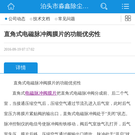
泊头市淼鑫除尘配件销售处
网站首页
公司动态
技术文档
常见问题
公司简介
直角式电磁脉冲阀膜片的功能优劣性
公司动态
2016-09-19 07:17:02
产品展示
详情
联系我们
直角式电磁脉冲阀膜片的功能优劣性
电磁脉冲阀
膜片
直角式
把直角式电磁脉冲阀分成前、后二个气
室，当接通压缩空气后，压缩空气通过节流孔进入后气室，此时后气
室压力将膜片紧贴阀的输出口，直角式电磁脉冲阀处于
“关闭”状态。
脉冲控制仪的电信号使脉冲阀衔铁移动，阀后气室放气孔打开，后气
室失压。膜片后移，压缩空气通过阀输出口喷吹。脉冲处于“开启”状